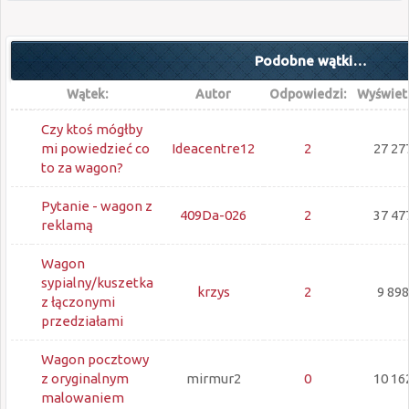
Podobne wątki…
Wątek:
Autor
Odpowiedzi:
Wyświetl
Czy ktoś mógłby
mi powiedzieć co
Ideacentre12
2
27 27
to za wagon?
Pytanie - wagon z
409Da-026
2
37 47
reklamą
Wagon
sypialny/kuszetka
krzys
2
9 898
z łączonymi
przedziałami
Wagon pocztowy
z oryginalnym
mirmur2
0
10 16
malowaniem