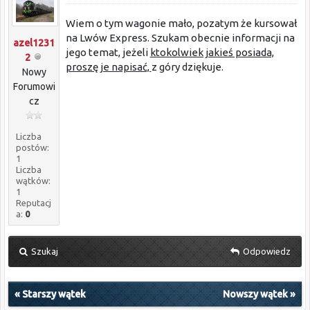
Wiem o tym wagonie mało, pozatym że kursował
na Lwów Express. Szukam obecnie informacji na
azel1231
jego temat, jeżeli
ktokolwiek jakieś posiada,
2
proszę je napisać,
z góry dziękuje.
Nowy
Forumowi
cz
Liczba
postów:
1
Liczba
wątków:
1
Reputacj
a:
0
Szukaj
Odpowiedz
«
Starszy wątek
Nowszy wątek
»