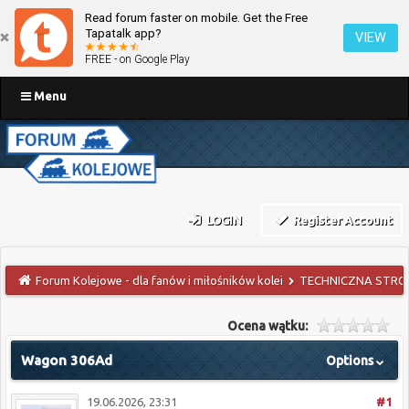
Read forum faster on mobile. Get the Free
Tapatalk app?
VIEW
FREE - on Google Play
Menu
LOGIN
Register Account
Forum Kolejowe - dla fanów i miłośników kolei
TECHNICZNA STRO
Ocena wątku:
Wagon 306Ad
Options
19.06.2026, 23:31
#1