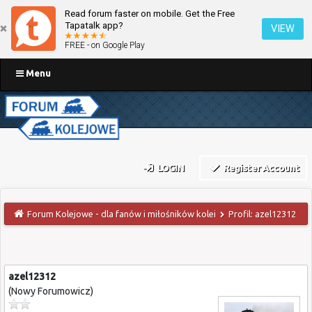
Read forum faster on mobile. Get the Free
Tapatalk app?
VIEW
FREE - on Google Play
Menu
LOGIN
Register Account
Forum Kolejowe - dla fanów i miłośników kolei
Profil: azel12312
azel12312
(Nowy Forumowicz)