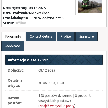
Data rejestracji:
08.12.2025
Data urodzenia:
Nie określono
Czas lokalny:
10.08.2026, godzina 22:16
Status:
Offline
Forum info
Contact details
Profile
Signature
Moderate
Informacje o azel12312
Dołączył:
08.12.2025
Ostatnia
30.06.2026, 18:40
wizyta:
1 (0 postów dziennie | 0 procent
Razem
wszystkich postów)
postów:
(
Znajdź wszystkie posty
)