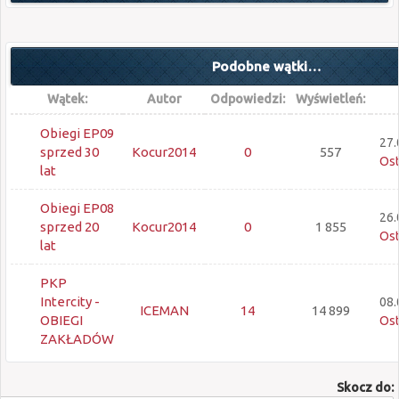
Podobne wątki…
Wątek:
Autor
Odpowiedzi:
Wyświetleń:
Obiegi EP09
27.
sprzed 30
Kocur2014
0
557
Ost
lat
Obiegi EP08
26.
sprzed 20
Kocur2014
0
1 855
Ost
lat
PKP
Intercity -
08.
ICEMAN
14
14 899
OBIEGI
Ost
ZAKŁADÓW
Skocz do: