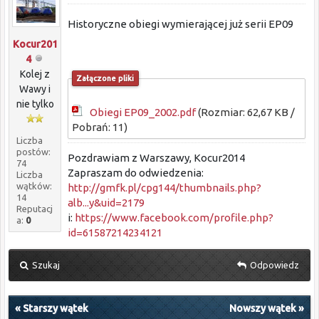
Historyczne obiegi wymierającej już serii EP09
Kocur201
4
Kolej z
Załączone pliki
Wawy i
nie tylko
Obiegi EP09_2002.pdf
(Rozmiar: 62,67 KB /
Pobrań: 11)
Liczba
postów:
Pozdrawiam z Warszawy, Kocur2014
74
Zapraszam do odwiedzenia:
Liczba
wątków:
http://gmfk.pl/cpg144/thumbnails.php?
14
alb...y&uid=2179
Reputacj
i:
https://www.facebook.com/profile.php?
a:
0
id=61587214234121
Szukaj
Odpowiedz
«
Starszy wątek
Nowszy wątek
»