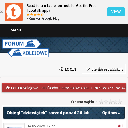
Read forum faster on mobile. Get the Free
Tapatalk app?
VIEW
FREE - on Google Play
Menu
LOGIN
Register Account
Forum Kolejowe - dla fanów i miłośników kolei
PRZEWOZY PASAŻE
Ocena wątku:
Obiegi "dziewiątek" sprzed ponad 20 lat
Options
14.05.2026, 17:36
#1