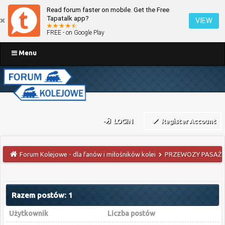
Read forum faster on mobile. Get the Free
Tapatalk app?
VIEW
FREE - on Google Play
Menu
LOGIN
Register Account
Forum Kolejowe - dla fanów i miłośników kolei
PRZEWOZY PASAŻE
Razem postów: 1
Użytkownik
Liczba postów