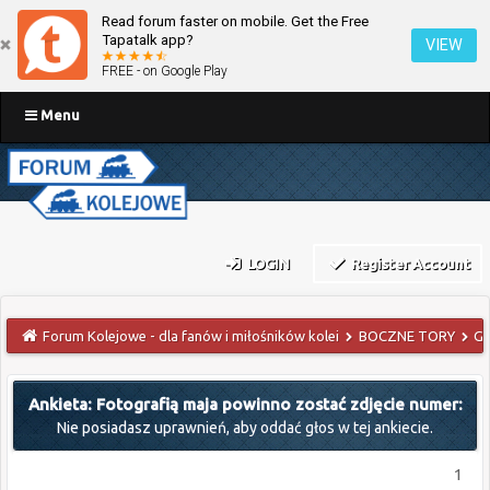
Read forum faster on mobile. Get the Free
Tapatalk app?
VIEW
FREE - on Google Play
Menu
LOGIN
Register Account
Forum Kolejowe - dla fanów i miłośników kolei
BOCZNE TORY
GA
Ankieta: Fotografią maja powinno zostać zdjęcie numer:
Nie posiadasz uprawnień, aby oddać głos w tej ankiecie.
1