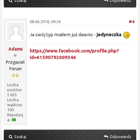
Szukaj
Odpowiedz
08.06.2018, 09:26
#4
Ja swój typ miałem już dawno -
jedyneczka
.
Adams
https://www.facebook.com/profile.php?
id=61590792009346
Przyjaciel
Forum
Liczba
postów:
5 655
Liczba
wątków:
100
Reputacj
a:
38
Szukaj
Odpowiedz