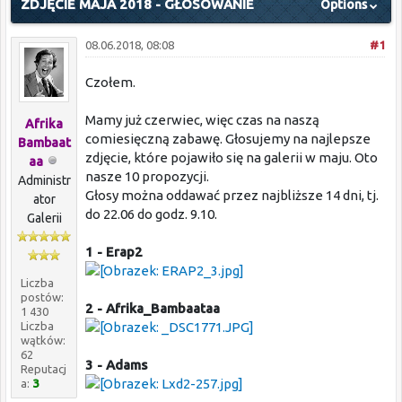
ZDJĘCIE MAJA 2018 - GŁOSOWANIE
Options
08.06.2018, 08:08
#1
Czołem.
Mamy już czerwiec, więc czas na naszą
Afrika
comiesięczną zabawę. Głosujemy na najlepsze
Bambaat
zdjęcie, które pojawiło się na galerii w maju. Oto
aa
nasze 10 propozycji.
Administr
Głosy można oddawać przez najbliższe 14 dni, tj.
ator
do 22.06 do godz. 9.10.
Galerii
1 - Erap2
Liczba
postów:
2 - Afrika_Bambaataa
1 430
Liczba
wątków:
62
3 - Adams
Reputacj
a:
3