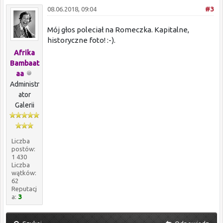
08.06.2018, 09:04
#3
Mój głos poleciał na Romeczka. Kapitalne,
historyczne foto! :-).
Afrika
Bambaat
aa
Administr
ator
Galerii
Liczba
postów:
1 430
Liczba
wątków:
62
Reputacj
a:
3