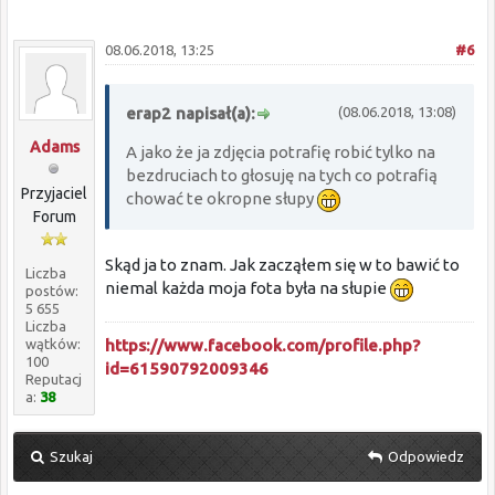
08.06.2018, 13:25
#6
erap2 napisał(a):
(08.06.2018, 13:08)
Adams
A jako że ja zdjęcia potrafię robić tylko na
bezdruciach to głosuję na tych co potrafią
Przyjaciel
chować te okropne słupy
Forum
Skąd ja to znam. Jak zacząłem się w to bawić to
Liczba
niemal każda moja fota była na słupie
postów:
5 655
Liczba
https://www.facebook.com/profile.php?
wątków:
100
id=61590792009346
Reputacj
a:
38
Szukaj
Odpowiedz