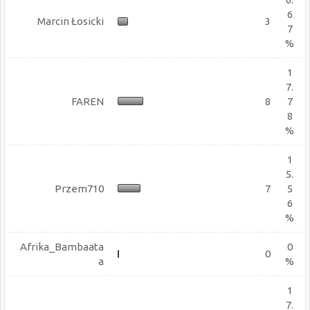
6
Marcin Łosicki
3
7
%
1
7.
FAREN
8
7
8
%
1
5.
Przem710
7
5
6
%
Afrika_Bambaata
0
0
a
%
1
7.