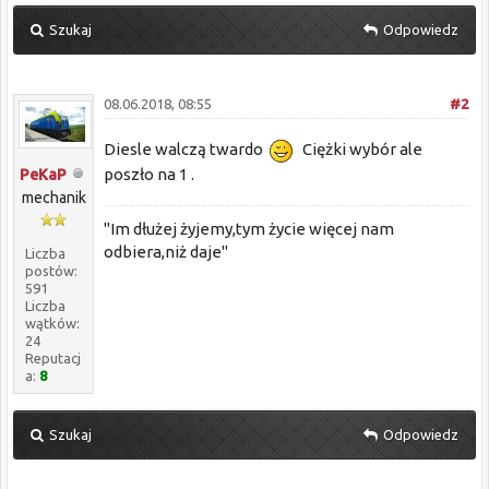
Szukaj
Odpowiedz
08.06.2018, 08:55
#2
Diesle walczą twardo
Ciężki wybór ale
poszło na 1 .
PeKaP
mechanik
"Im dłużej żyjemy,tym życie więcej nam
odbiera,niż daje"
Liczba
postów:
591
Liczba
wątków:
24
Reputacj
a:
8
Szukaj
Odpowiedz