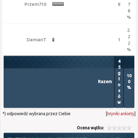
Przem710
8
7
8
%
2.
2
DamianT
1
2
%
4
5
g
10
ł
Razem
0
o
%
s
ó
w
*) odpowiedź wybrana przez Ciebie
[
Wyniki ankiety
]
Ocena wątku: