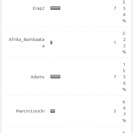
5.
Erap2
7
5
6
%
2.
Afrika_Bambaata
2
1
a
2
%
1
5.
Adams
7
5
6
%
6.
6
Marcin Łosicki
3
7
%
6.