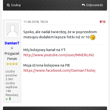
Szukaj
Odpowiedz
11.06.2018, 18:24
#12
Spoko, ale nadal twierdzę, że w poprzednim
miesiącu dodałem lepsze fotki niż nr 10
DamianT
Mój kolejowy kanał na YT:
Przyjaciel
http://www.youtube.com/user/MMERLIN2
Forum
Moja strona kolejowa na FB:
https://www.facebook.com/DamianTkolej
Liczba
postów:
5 941
Liczba
wątków:
146
Reputacj
a:
5