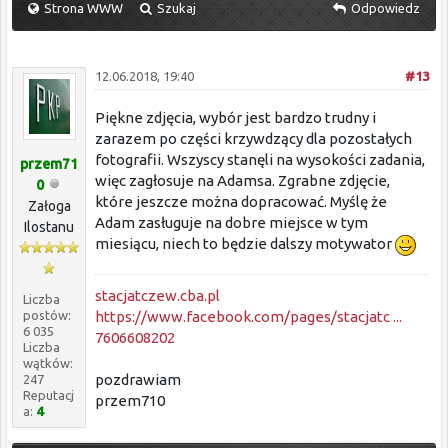
Strona WWW
Szukaj
Odpowiedz
12.06.2018, 19:40
#13
Piękne zdjęcia, wybór jest bardzo trudny i
zarazem po części krzywdzący dla pozostałych
fotografii. Wszyscy stanęli na wysokości zadania,
przem71
więc zagłosuje na Adamsa. Zgrabne zdjęcie,
0
które jeszcze można dopracować. Myślę że
Załoga
Adam zasługuje na dobre miejsce w tym
Ilostanu
miesiącu, niech to będzie dalszy motywator
stacjatczew.cba.pl
Liczba
https://www.facebook.com/pages/stacjatc ...
postów:
6 035
7606608202
Liczba
wątków:
pozdrawiam
247
Reputacj
przem710
a:
4