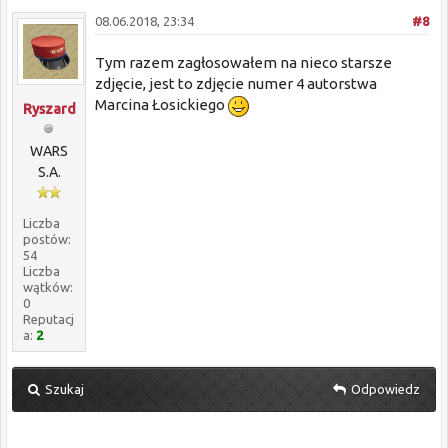
08.06.2018, 23:34
#8
Tym razem zagłosowałem na nieco starsze
zdjęcie, jest to zdjęcie numer 4 autorstwa
Marcina Łosickiego
Ryszard
WARS
S.A.
Liczba
postów:
54
Liczba
wątków:
0
Reputacj
a:
2
Szukaj
Odpowiedz