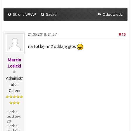
Strona WWW
Szukaj
Odpowiedz
21.06.2018, 21:57
#15
na fotkę nr 2 oddaję głos
Marcin
Losicki
Administr
ator
Galerii
Liczba
postów:
20
Liczba
wątków: