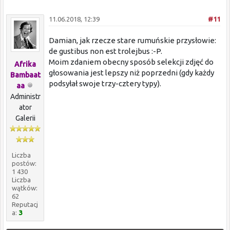
11.06.2018, 12:39
#11
Damian, jak rzecze stare rumuńskie przysłowie:
de gustibus non est trolejbus :-P.
Moim zdaniem obecny sposób selekcji zdjęć do
Afrika
głosowania jest lepszy niż poprzedni (gdy każdy
Bambaat
podsyłał swoje trzy-cztery typy).
aa
Administr
ator
Galerii
Liczba
postów:
1 430
Liczba
wątków:
62
Reputacj
a:
3