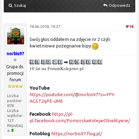
Szukaj
Odpowiedz
18.06.2018, 19:37
#14
Swój głos oddałem na zdjęcie nr 2 czyli
kwietniowe pożegnanie bipy
norbis97
2️⃣6️⃣.0️⃣5️⃣.1️⃣3️⃣ ➡️ 2️⃣6️⃣.0️⃣5️⃣.2️⃣3️⃣
Grupa ds.
10 lat na ForumKolejowe.pl
promocji
forum
YouTube
https://youtube.com/@norbis97?si=FFY-
Liczba
AGST2qPE-uME
postów:
878
Liczba
Facebook
https://pl-
wątków:
pl.facebook.com/PomorskaKolejwObiektywie/
127
Reputacj
a:
8
Fotoblog
https://norbis97.flog.pl/