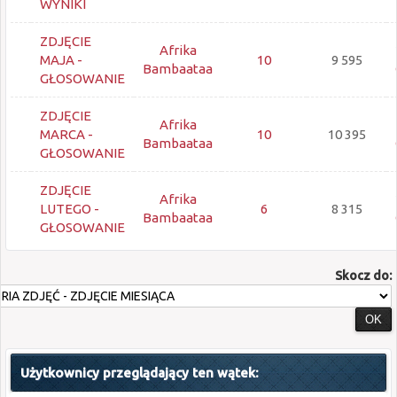
WYNIKI
ZDJĘCIE
Afrika
MAJA -
10
9 595
Bambaataa
GŁOSOWANIE
ZDJĘCIE
Afrika
MARCA -
10
10 395
Bambaataa
GŁOSOWANIE
ZDJĘCIE
Afrika
LUTEGO -
6
8 315
Bambaataa
GŁOSOWANIE
Skocz do:
Użytkownicy przeglądający ten wątek: