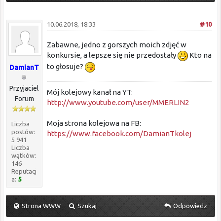
10.06.2018, 18:33
#10
Zabawne, jedno z gorszych moich zdjęć w
konkursie, a lepsze się nie przedostały
Kto na
to głosuje?
DamianT
Przyjaciel
Mój kolejowy kanał na YT:
Forum
http://www.youtube.com/user/MMERLIN2
Moja strona kolejowa na FB:
Liczba
postów:
https://www.facebook.com/DamianTkolej
5 941
Liczba
wątków:
146
Reputacj
a:
5
Strona WWW
Szukaj
Odpowiedz