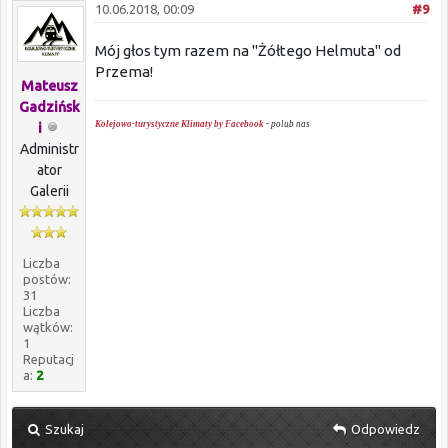
10.06.2018, 00:09
#9
Mój głos tym razem na "Żółtego Helmuta" od
Przema!
Mateusz
Gadzińsk
Kolejowo-turystyczne Klimaty by Facebook
-
polub nas
i
Administr
ator
Galerii
Liczba
postów:
31
Liczba
wątków:
1
Reputacj
a:
2
Szukaj
Odpowiedz