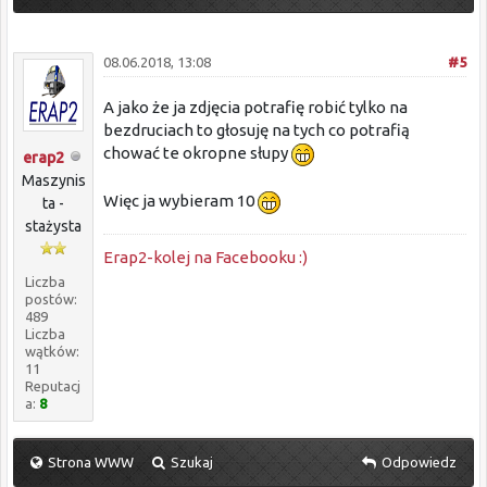
08.06.2018, 13:08
#5
A jako że ja zdjęcia potrafię robić tylko na
bezdruciach to głosuję na tych co potrafią
chować te okropne słupy
erap2
Maszynis
Więc ja wybieram 10
ta -
stażysta
Erap2-kolej na Facebooku :)
Liczba
postów:
489
Liczba
wątków:
11
Reputacj
a:
8
Strona WWW
Szukaj
Odpowiedz