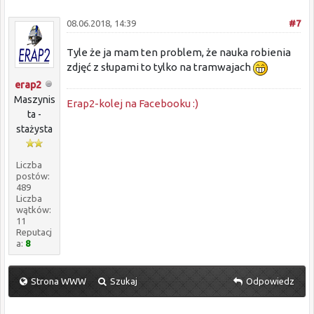
08.06.2018, 14:39
#7
Tyle że ja mam ten problem, że nauka robienia
zdjęć z słupami to tylko na tramwajach
erap2
Maszynis
Erap2-kolej na Facebooku :)
ta -
stażysta
Liczba
postów:
489
Liczba
wątków:
11
Reputacj
a:
8
Strona WWW
Szukaj
Odpowiedz