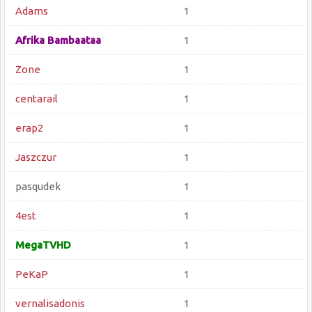
Adams
1
Afrika Bambaataa
1
Zone
1
centarail
1
erap2
1
Jaszczur
1
pasqudek
1
4est
1
MegaTVHD
1
PeKaP
1
vernalisadonis
1