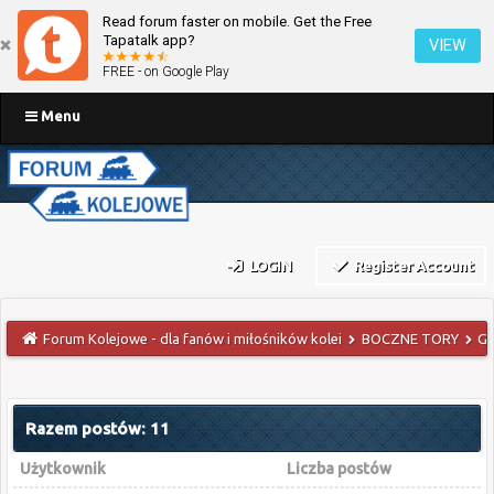
Read forum faster on mobile. Get the Free
Tapatalk app?
VIEW
FREE - on Google Play
Menu
LOGIN
Register Account
Forum Kolejowe - dla fanów i miłośników kolei
BOCZNE TORY
GA
Razem postów: 11
Użytkownik
Liczba postów