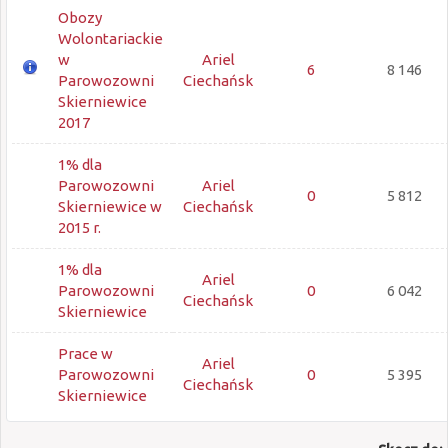
Obozy
Wolontariackie
w
Ariel
6
8 146
Parowozowni
Ciechańsk
Skierniewice
2017
1% dla
Parowozowni
Ariel
0
5 812
Skierniewice w
Ciechańsk
2015 r.
1% dla
Ariel
Parowozowni
0
6 042
Ciechańsk
Skierniewice
Prace w
Ariel
Parowozowni
0
5 395
Ciechańsk
Skierniewice