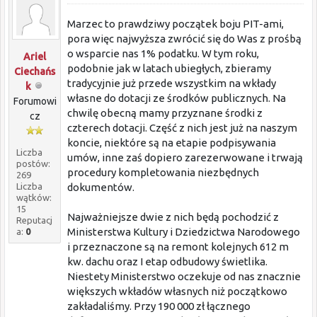
Marzec to prawdziwy początek boju PIT-ami,
pora więc najwyższa zwrócić się do Was z prośbą
o wsparcie nas 1% podatku. W tym roku,
Ariel
podobnie jak w latach ubiegłych, zbieramy
Ciechańs
tradycyjnie już przede wszystkim na wkłady
k
własne do dotacji ze środków publicznych. Na
Forumowi
chwilę obecną mamy przyznane środki z
cz
czterech dotacji. Część z nich jest już na naszym
koncie, niektóre są na etapie podpisywania
Liczba
umów, inne zaś dopiero zarezerwowane i trwają
postów:
procedury kompletowania niezbędnych
269
Liczba
dokumentów.
wątków:
15
Najważniejsze dwie z nich będą pochodzić z
Reputacj
Ministerstwa Kultury i Dziedzictwa Narodowego
a:
0
i przeznaczone są na remont kolejnych 612 m
kw. dachu oraz I etap odbudowy świetlika.
Niestety Ministerstwo oczekuje od nas znacznie
większych wkładów własnych niż początkowo
zakładaliśmy. Przy 190 000 zł łącznego