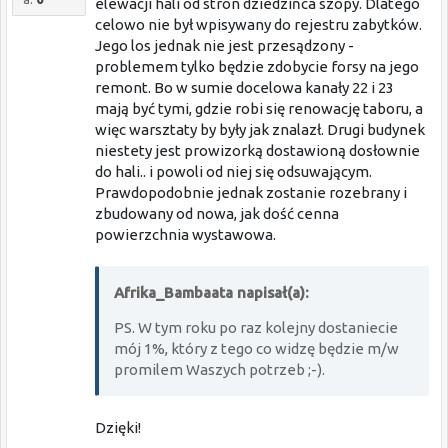
elewacji hali od stron dziedzińca szopy. Dlatego
celowo nie był wpisywany do rejestru zabytków.
Jego los jednak nie jest przesądzony -
problemem tylko będzie zdobycie forsy na jego
remont. Bo w sumie docelowa kanały 22 i 23
mają być tymi, gdzie robi się renowację taboru, a
więc warsztaty by były jak znalazł. Drugi budynek
niestety jest prowizorką dostawioną dosłownie
do hali.. i powoli od niej się odsuwającym.
Prawdopodobnie jednak zostanie rozebrany i
zbudowany od nowa, jak dość cenna
powierzchnia wystawowa.
Afrika_Bambaata napisał(a):
PS. W tym roku po raz kolejny dostaniecie
mój 1%, który z tego co widzę będzie m/w
promilem Waszych potrzeb ;-).
Dzięki!