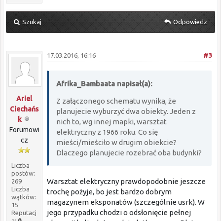
Szukaj
Odpowiedz
17.03.2016, 16:16
#3
Afrika_Bambaata napisał(a):
Ariel
Z załączonego schematu wynika, że
Ciechańs
planujecie wyburzyć dwa obiekty. Jeden z
k
nich to, wg innej mapki, warsztat
Forumowi
elektryczny z 1966 roku. Co się
cz
mieści/mieściło w drugim obiekcie?
Dlaczego planujecie rozebrać oba budynki?
Liczba
postów:
Warsztat elektryczny prawdopodobnie jeszcze
269
Liczba
trochę pożyje, bo jest bardzo dobrym
wątków:
magazynem eksponatów (szczególnie usrk). W
15
jego przypadku chodzi o odsłonięcie pełnej
Reputacj
a:
0