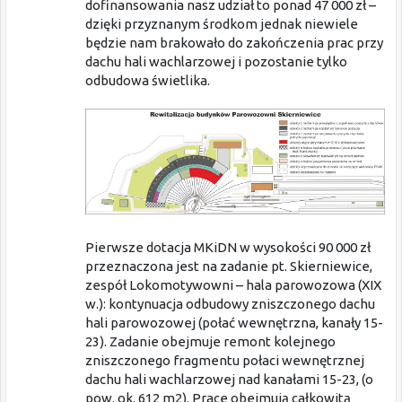
dofinansowania nasz udział to ponad 47 000 zł –
dzięki przyznanym środkom jednak niewiele
będzie nam brakowało do zakończenia prac przy
dachu hali wachlarzowej i pozostanie tylko
odbudowa świetlika.
Pierwsze dotacja MKiDN w wysokości 90 000 zł
przeznaczona jest na zadanie pt. Skierniewice,
zespół Lokomotywowni – hala parowozowa (XIX
w.): kontynuacja odbudowy zniszczonego dachu
hali parowozowej (połać wewnętrzna, kanały 15-
23). Zadanie obejmuje remont kolejnego
zniszczonego fragmentu połaci wewnętrznej
dachu hali wachlarzowej nad kanałami 15-23, (o
pow. ok. 612 m2). Prace obejmują całkowitą