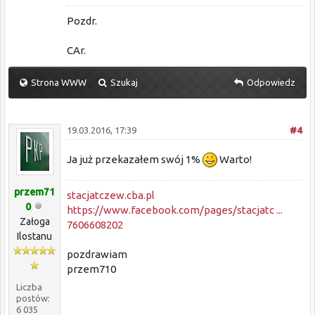
Pozdr.
CAr.
Strona WWW
Szukaj
Odpowiedz
19.03.2016, 17:39
#4
Ja już przekazałem swój 1%
Warto!
przem71
stacjatczew.cba.pl
0
https://www.facebook.com/pages/stacjatc ...
Załoga
7606608202
Ilostanu
pozdrawiam
przem710
Liczba
postów:
6 035