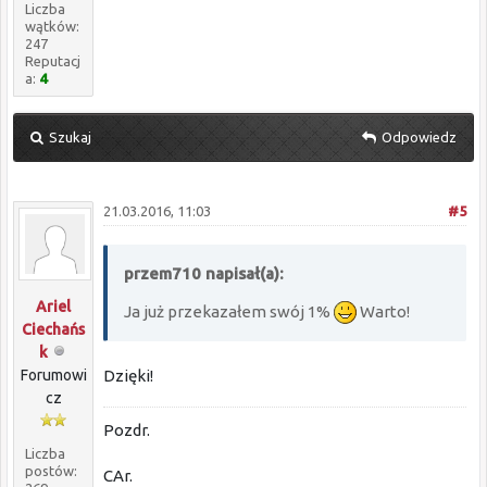
Liczba
wątków:
247
Reputacj
a:
4
Szukaj
Odpowiedz
21.03.2016, 11:03
#5
przem710 napisał(a):
Ariel
Ja już przekazałem swój 1%
Warto!
Ciechańs
k
Forumowi
Dzięki!
cz
Pozdr.
Liczba
postów:
CAr.