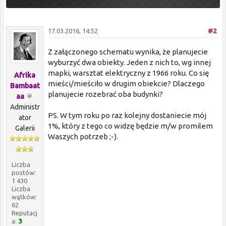
17.03.2016, 14:52
#2
Z załączonego schematu wynika, że planujecie
wyburzyć dwa obiekty. Jeden z nich to, wg innej
mapki, warsztat elektryczny z 1966 roku. Co się
Afrika
mieści/mieściło w drugim obiekcie? Dlaczego
Bambaat
planujecie rozebrać oba budynki?
aa
Administr
PS. W tym roku po raz kolejny dostaniecie mój
ator
1%, który z tego co widzę będzie m/w promilem
Galerii
Waszych potrzeb ;-).
Liczba
postów:
1 430
Liczba
wątków:
62
Reputacj
a:
3