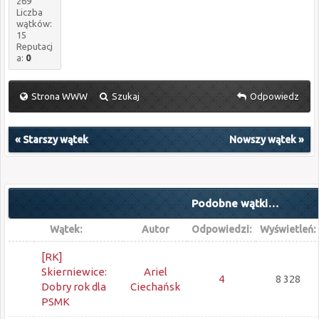
269
Liczba
wątków:
15
Reputacj
a:
0
Strona WWW
Szukaj
Odpowiedz
«
Starszy wątek
Nowszy wątek
»
Podobne wątki…
Wątek:
Autor
Odpowiedzi:
Wyświetleń:
[RK]
Skierniewice:
Ariel
4
8 328
Dobry rok dla
Ciechańsk
PSMK