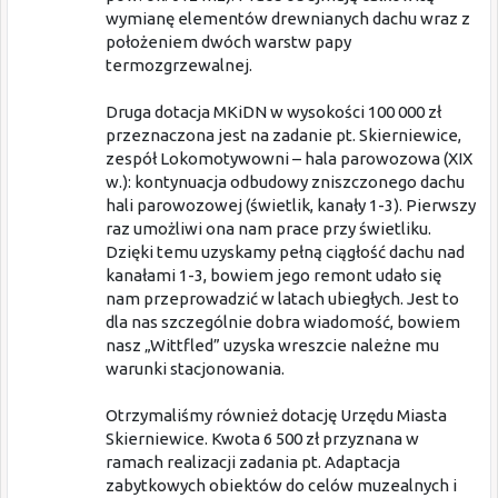
wymianę elementów drewnianych dachu wraz z
położeniem dwóch warstw papy
termozgrzewalnej.
Druga dotacja MKiDN w wysokości 100 000 zł
przeznaczona jest na zadanie pt. Skierniewice,
zespół Lokomotywowni – hala parowozowa (XIX
w.): kontynuacja odbudowy zniszczonego dachu
hali parowozowej (świetlik, kanały 1-3). Pierwszy
raz umożliwi ona nam prace przy świetliku.
Dzięki temu uzyskamy pełną ciągłość dachu nad
kanałami 1-3, bowiem jego remont udało się
nam przeprowadzić w latach ubiegłych. Jest to
dla nas szczególnie dobra wiadomość, bowiem
nasz „Wittfled” uzyska wreszcie należne mu
warunki stacjonowania.
Otrzymaliśmy również dotację Urzędu Miasta
Skierniewice. Kwota 6 500 zł przyznana w
ramach realizacji zadania pt. Adaptacja
zabytkowych obiektów do celów muzealnych i