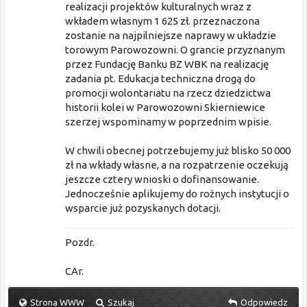
realizacji projektów kulturalnych wraz z
wkładem własnym 1 625 zł. przeznaczona
zostanie na najpilniejsze naprawy w układzie
torowym Parowozowni. O grancie przyznanym
przez Fundację Banku BZ WBK na realizację
zadania pt. Edukacja techniczna drogą do
promocji wolontariatu na rzecz dziedzictwa
historii kolei w Parowozowni Skierniewice
szerzej wspominamy w poprzednim wpisie.
W chwili obecnej potrzebujemy już blisko 50 000
zł na wkłady własne, a na rozpatrzenie oczekują
jeszcze cztery wnioski o dofinansowanie.
Jednocześnie aplikujemy do rożnych instytucji o
wsparcie już pozyskanych dotacji.
Pozdr.
CAr.
Strona WWW
Szukaj
Odpowiedz