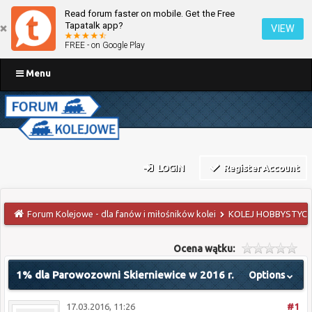
Read forum faster on mobile. Get the Free
Tapatalk app?
VIEW
FREE - on Google Play
Menu
LOGIN
Register Account
Forum Kolejowe - dla fanów i miłośników kolei
KOLEJ HOBBYSTYCZ
Ocena wątku:
1% dla Parowozowni Skierniewice w 2016 r.
Options
17.03.2016, 11:26
#1