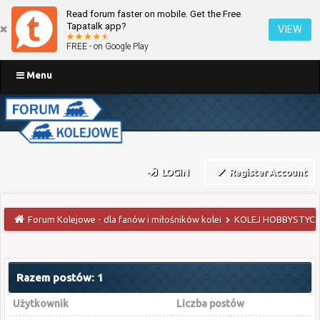
Read forum faster on mobile. Get the Free
Tapatalk app?
VIEW
FREE - on Google Play
Menu
LOGIN
Register Account
Forum Kolejowe - dla fanów i miłośników kolei
KOLEJ HOBBYSTYCZ
Razem postów: 1
Użytkownik
Liczba postów