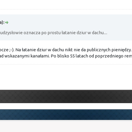
a):
udzysłowie oznacza po prostu łatanie dziur w dachu....
cze ;-). Na łatanie dziur w dachu nikt nie da publicznych pienię
ad wskazanymi kanałami. Po blisko 55 latach od poprzedniego rem