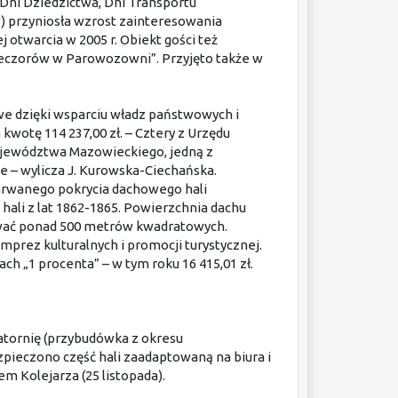
Dni Dziedzictwa, Dni Transportu
) przyniosła wzrost zainteresowania
 otwarcia w 2005 r. Obiekt gości też
ieczorów w Parowozowni”. Przyjęto także w
we dzięki wsparciu władz państwowych i
kwotę 114 237,00 zł. – Cztery z Urzędu
jewództwa Mazowieckiego, jedną z
e – wylicza J. Kurowska-Ciechańska.
arwanego pokrycia dachowego hali
hali z lat 1862-1865. Powierzchnia dachu
tować ponad 500 metrów kwadratowych.
mprez kulturalnych i promocji turystycznej.
„1 procenta” – w tym roku 16 415,01 zł.
atornię (przybudówka z okresu
pieczono część hali zaadaptowaną na biura i
em Kolejarza (25 listopada).