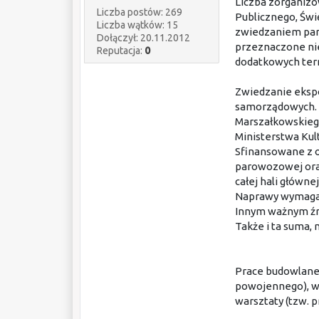
Liczba zorganizo
Liczba postów: 269
Publicznego, Św
Liczba wątków: 15
zwiedzaniem paro
Dołączył: 20.11.2012
przeznaczone nie
Reputacja:
0
dodatkowych term
Zwiedzanie ekspo
samorządowych. S
Marszałkowskieg
Ministerstwa Kul
Sfinansowane z 
parowozowej oraz
całej hali główn
Naprawy wymaga j
Innym ważnym źró
Także i ta suma, 
Prace budowlane 
powojennego), wy
warsztaty (tzw. p