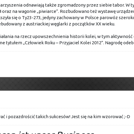
rzyszenia odnawiają także zgromadzony przez siebie tabor. W t
4 oraz na wagonie „piwiarce”. Rozbudowano też wystawę urządze
szyła się o Ty23-273, jedyny zachowany w Polsce parowóz szero
budowany z austriackiej węglarki z początków XX wieku.
ziałania na rzecz upowszechnienia historii kolei, w tym aktywnoś
ne tytułem „Człowiek Roku – Przyjaciel Kolei 2012”. Nagrodę odeb
ać i pozazdrościć takich sukcesów! Jest się na kim wzorować ;-D