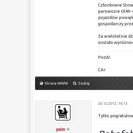
Członkowie Stowa
parowozie Ol49-
pojazdów powięk
gospodarczy prze
Za wieloletnie d
zostało wyróżnio
Pozdr.
CAr.
Strona WWW
Szukaj
26.12.2012, 16:13
Tylko pogratulow
psim