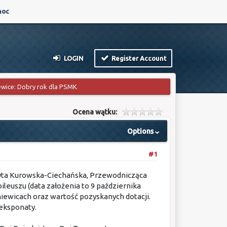
oc
LOGIN
Register Account
iewice: Dobry rok dla PSMK
Ocena wątku:
Options
#1
Judyta Kurowska-Ciechańska, Przewodnicząca
leuszu (data założenia to 9 października
iewicach oraz wartość pozyskanych dotacji.
eksponaty.