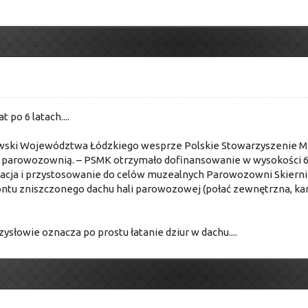
po 6 latach....
wski Województwa Łódzkiego wesprze Polskie Stowarzyszenie Mił
ą parowozownią. – PSMK otrzymało dofinansowanie w wysokości 61
zacja i przystosowanie do celów muzealnych Parowozowni Skierni
ntu zniszczonego dachu hali parowozowej (połać zewnętrzna, kana
ysłowie oznacza po prostu łatanie dziur w dachu....