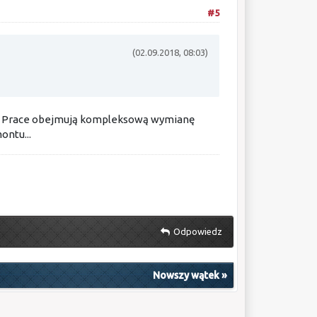
#5
(02.09.2018, 08:03)
dzy. Prace obejmują kompleksową wymianę
ontu...
Odpowiedz
Nowszy wątek
»