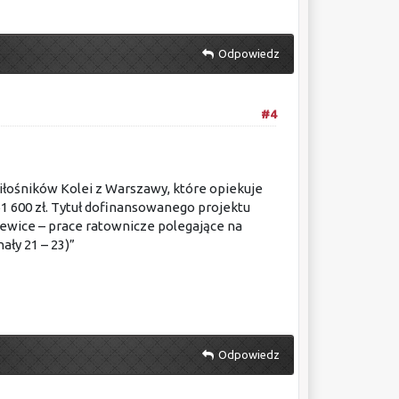
Odpowiedz
#4
ośników Kolei z Warszawy, które opiekuje
 600 zł. Tytuł dofinansowanego projektu
ewice – prace ratownicze polegające na
ły 21 – 23)”
Odpowiedz