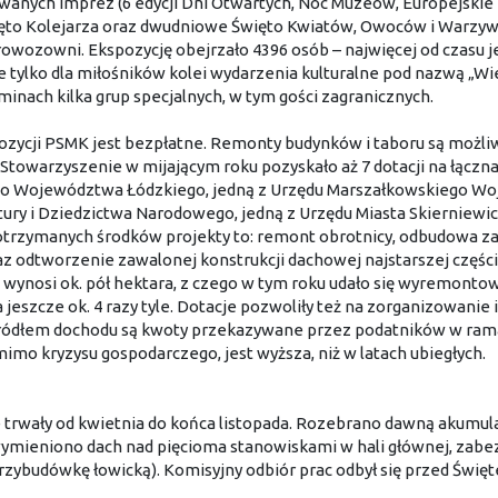
wanych imprez (6 edycji Dni Otwartych, Noc Muzeów, Europejskie 
ięto Kolejarza oraz dwudniowe Święto Kwiatów, Owoców i Warzyw
wozowni. Ekspozycję obejrzało 4396 osób – najwięcej od czasu jej
 tylko dla miłośników kolei wydarzenia kulturalne pod nazwą „W
inach kilka grup specjalnych, w tym gości zagranicznych.
zycji PSMK jest bezpłatne. Remonty budynków i taboru są możli
towarzyszenie w mijającym roku pozyskało aż 7 dotacji na łączna 
o Województwa Łódzkiego, jedną z Urzędu Marszałkowskiego Wo
tury i Dziedzictwa Narodowego, jedną z Urzędu Miasta Skierniewic
otrzymanych środków projekty to: remont obrotnicy, odbudowa z
 odtworzenie zawalonej konstrukcji dachowej najstarszej części 
ej wynosi ok. pół hektara, z czego w tym roku udało się wyremon
eszcze ok. 4 razy tyle. Dotacje pozwoliły też na zorganizowanie i
dłem dochodu są kwoty przekazywane przez podatników w ramach 
mimo kryzysu gospodarczego, jest wyższa, niż w latach ubiegłych.
trwały od kwietnia do końca listopada. Rozebrano dawną akumul
mieniono dach nad pięcioma stanowiskami w hali głównej, zabez
rzybudówkę łowicką). Komisyjny odbiór prac odbył się przed Święt