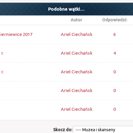
Podobne wątki…
Autor
Odpowiedzi:
ierniewice 2017
Ariel Ciechańsk
6
r.
Ariel Ciechańsk
4
r.
Ariel Ciechańsk
0
Ariel Ciechańsk
0
Ariel Ciechańsk
0
Skocz do: