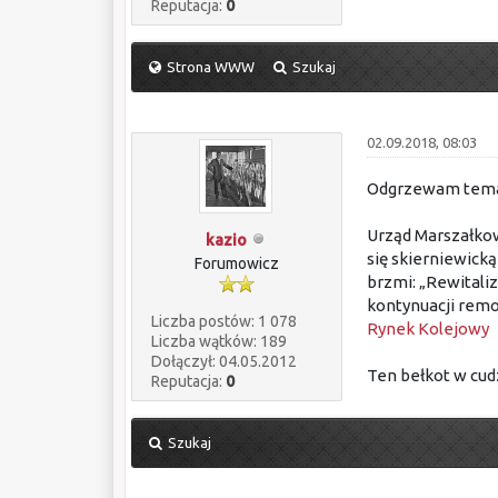
Reputacja:
0
Strona WWW
Szukaj
02.09.2018, 08:03
Odgrzewam temat 
Urząd Marszałko
kazio
się skierniewick
Forumowicz
brzmi: „Rewitali
kontynuacji remo
Liczba postów: 1 078
Rynek Kolejowy
Liczba wątków: 189
Dołączył: 04.05.2012
Ten bełkot w cudz
Reputacja:
0
Szukaj