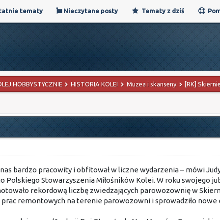
atnie tematy
Nieczytane posty
Tematy z dziś
Pom
OLEJ HOBBYSTYCZNIE
HISTORIA KOLEI
Muzea i skanseny
[RK] Skiern
la nas bardzo pracowity i obfitował w liczne wydarzenia – mówi 
 Polskiego Stowarzyszenia Miłośników Kolei. W roku swojego jubi
notowało rekordową liczbę zwiedzających parowozownię w Skiern
 prac remontowych na terenie parowozowni i sprowadziło nowe 