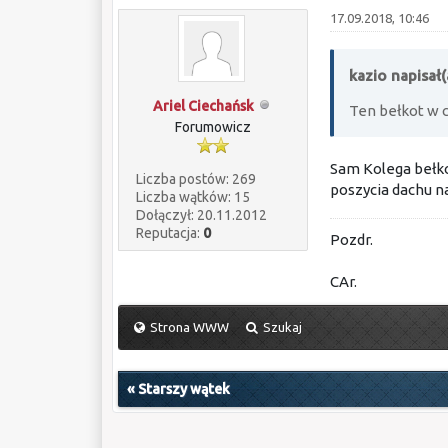
17.09.2018, 10:46
kazio napisał(
Ariel Ciechańsk
Ten bełkot w c
Forumowicz
Sam Kolega bełko
Liczba postów: 269
poszycia dachu n
Liczba wątków: 15
Dołączył: 20.11.2012
Reputacja:
0
Pozdr.
CAr.
Strona WWW
Szukaj
«
Starszy wątek