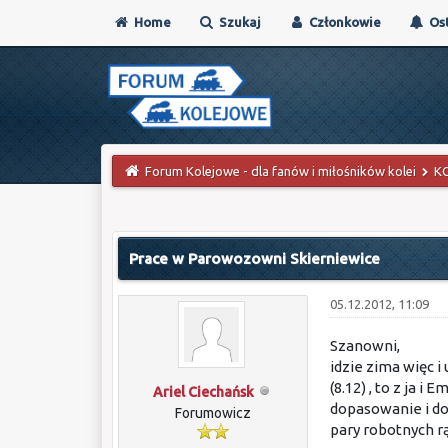
Home
Szukaj
Członkowie
Ost
Forum Kolejowe - dla fanów i miłośników kolei
K
0 głosów - średnia: 0
1
2
3
4
5
Prace w Parowozowni Skierniewice
05.12.2012, 11:09
Szanowni,
idzie zima więc i
(8.12) , to z ja
Ariel Ciechańsk
dopasowanie i do
Forumowicz
pary robotnych rąk