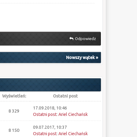
Odpowiedz
Nowszy wątek
»
Wyświetleń:
Ostatni post
17.09.2018, 10:46
8 329
Ostatni post
:
Ariel Ciechańsk
09.07.2017, 10:37
8 150
Ostatni post
:
Ariel Ciechańsk