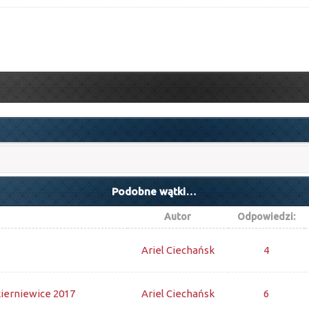
Podobne wątki…
Autor
Odpowiedzi:
Ariel Ciechańsk
4
ierniewice 2017
Ariel Ciechańsk
6