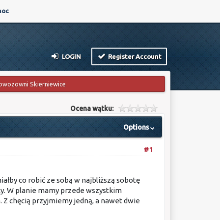
oc
LOGIN
Register Account
owozowni Skierniewice
Ocena wątku:
Options
#1
iałby co robić ze sobą w najbliższą sobotę
nicy. W planie mamy przede wszystkim
. Z chęcią przyjmiemy jedną, a nawet dwie