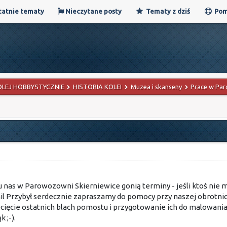
atnie tematy
Nieczytane posty
Tematy z dziś
Pom
OLEJ HOBBYSTYCZNIE
HISTORIA KOLEI
Muzea i skanseny
Prace w Par
 u nas w Parowozowni Skierniewice gonią terminy - jeśli ktoś nie m
 i Emil Przybył serdecznie zapraszamy do pomocy przy naszej obrot
cięcie ostatnich blach pomostu i przygotowanie ich do malowania
 ;-).