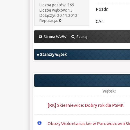
Liczba postów: 269
Pozdr.
Liczba wątków: 15
Dołączył: 20.11.2012
Reputacja:
0
CAr.
Strona WWW
Szukaj
«
Starszy wątek
Wątek:
[RK] Skierniewice: Dobry rok dla PSMK
Obozy Wolontariackie w Parowozowni Sk