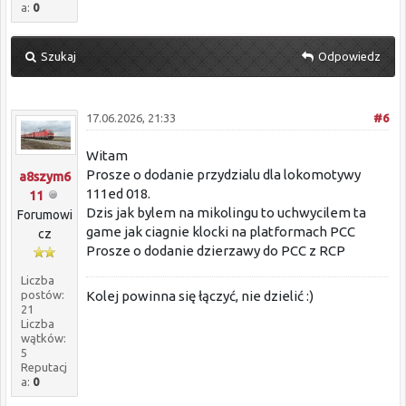
a:
0
Szukaj
Odpowiedz
17.06.2026, 21:33
#6
Witam
Prosze o dodanie przydzialu dla lokomotywy
a8szym6
111ed 018.
11
Dzis jak bylem na mikolingu to uchwycilem ta
Forumowi
game jak ciagnie klocki na platformach PCC
cz
Prosze o dodanie dzierzawy do PCC z RCP
Liczba
postów:
Kolej powinna się łączyć, nie dzielić :)
21
Liczba
wątków:
5
Reputacj
a:
0