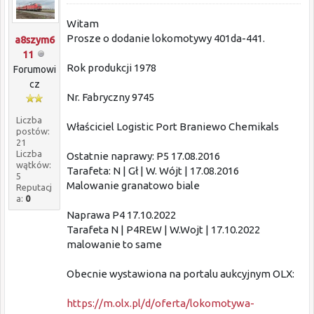
Witam
Prosze o dodanie lokomotywy 401da-441.
a8szym6
11
Rok produkcji 1978
Forumowi
cz
Nr. Fabryczny 9745
Liczba
Właściciel Logistic Port Braniewo Chemikals
postów:
21
Liczba
Ostatnie naprawy: P5 17.08.2016
wątków:
Tarafeta: N | Gł | W. Wójt | 17.08.2016
5
Malowanie granatowo biale
Reputacj
a:
0
Naprawa P4 17.10.2022
Tarafeta N | P4REW | W.Wojt | 17.10.2022
malowanie to same
Obecnie wystawiona na portalu aukcyjnym OLX:
https://m.olx.pl/d/oferta/lokomotywa-