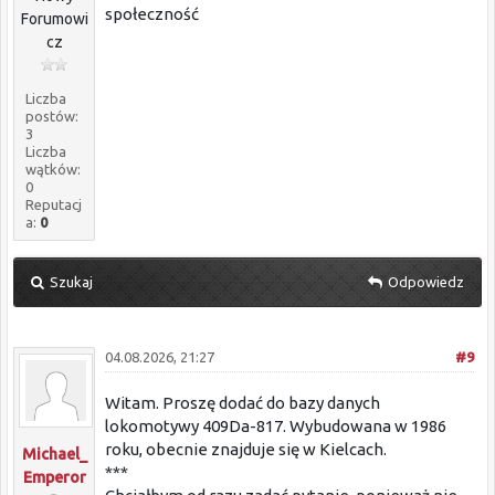
społeczność
Forumowi
cz
Liczba
postów:
3
Liczba
wątków:
0
Reputacj
a:
0
Szukaj
Odpowiedz
04.08.2026, 21:27
#9
Witam. Proszę dodać do bazy danych
lokomotywy 409Da-817. Wybudowana w 1986
roku, obecnie znajduje się w Kielcach.
Michael_
***
Emperor