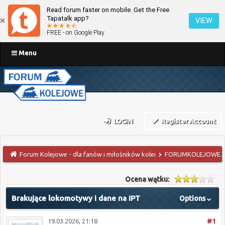
Read forum faster on mobile. Get the Free
Tapatalk app?
VIEW
FREE - on Google Play
Menu
LOGIN
Register Account
Forum Kolejowe - dla fanów i miłośników kolei
FORUMKOLEJOWE.PL
Ocena wątku:
Brakujące lokomotywy i dane na IPT
Options
19.03.2026, 21:18
#1