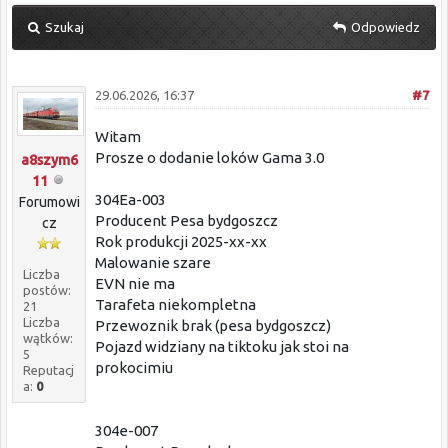
Szukaj
Odpowiedz
29.06.2026, 16:37
#7
Witam
Prosze o dodanie loków Gama 3.0
a8szym6
11
304Ea-003
Forumowi
Producent Pesa bydgoszcz
cz
Rok produkcji 2025-xx-xx
Malowanie szare
Liczba
EVN nie ma
postów:
Tarafeta niekompletna
21
Liczba
Przewoznik brak (pesa bydgoszcz)
wątków:
Pojazd widziany na tiktoku jak stoi na
5
prokocimiu
Reputacj
a:
0
304e-007