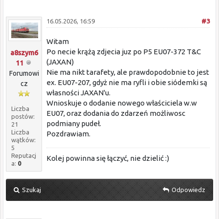
16.05.2026, 16:59
#3
Witam
Po necie krążą zdjecia juz po P5 EU07-372 T&C
a8szym6
(JAXAN)
11
Nie ma nikt tarafety, ale prawdopodobnie to jest
Forumowi
ex. EU07-207, gdyż nie ma ryfli i obie siódemki są
cz
własności JAXAN'u.
Wnioskuje o dodanie nowego właściciela w.w
Liczba
EU07, oraz dodania do zdarzeń możliwosc
postów:
podmiany pudeł.
21
Liczba
Pozdrawiam.
wątków:
5
Reputacj
Kolej powinna się łączyć, nie dzielić :)
a:
0
Szukaj
Odpowiedz