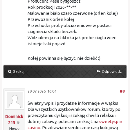
Producent Pesa bydgoszcz
Rok prodkucji 2026-**-**
Malowanie biało szaro czerwone (orlen kolej)
Przewoznik orlen kolej
Przechodzi proby obciazeniowe w postaci
ciagniecia skladu beczek.
Widzialem ja na tiktoku jak probe ciagla wiec
istnieje taki pojazd
Kolej powinna się łączyć, nie dzielić :)
Szukaj
Odpowiedz
29.07.2026, 16:04
#8
Świetny wpis i przydatne informacje w wątku!
Dla wszystkich użytkowników forum, którzy po
przeczytaniu dyskusji szukają chwilli relaksu i
Dominick
dobrej zabawy, polecam zerknąć na
sweetyspin
213
casino
. Pozdrawiam serdecznie całą kolejową
Nowy