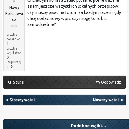
Chciałbym od razu zadać pytanie, ponieważ nie
znam jeszcze wszystkich lokalnych przepisów:
Nowy
czy muszę pisać na forum za każdym razem, gdy
Forumowi
chcę dodać nowy wpis, czy mogę to robić
cz
samodzielnie?
Liczba
postów:
1
Liczba
wątków:
0
Reputacj
a:
0
Szukaj
Odpowiedz
«
Starszy wątek
Nowszy wątek
»
Podobne wątki…