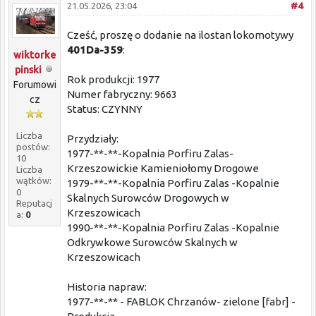
21.05.2026, 23:04
#4
Cześć, proszę o dodanie na ilostan lokomotywy
401Da-359
:
wiktorke
pinski
Rok produkcji: 1977
Forumowi
Numer fabryczny: 9663
cz
Status: CZYNNY
Liczba
Przydziały:
postów:
1977-**-**-Kopalnia Porfiru Zalas-
10
Krzeszowickie Kamieniołomy Drogowe
Liczba
wątków:
1979-**-**-Kopalnia Porfiru Zalas -Kopalnie
0
Skalnych Surowców Drogowych w
Reputacj
Krzeszowicach
a:
0
1990-**-**-Kopalnia Porfiru Zalas -Kopalnie
Odkrywkowe Surowców Skalnych w
Krzeszowicach
Historia napraw:
1977-**-** - FABLOK Chrzanów- zielone [fabr] -