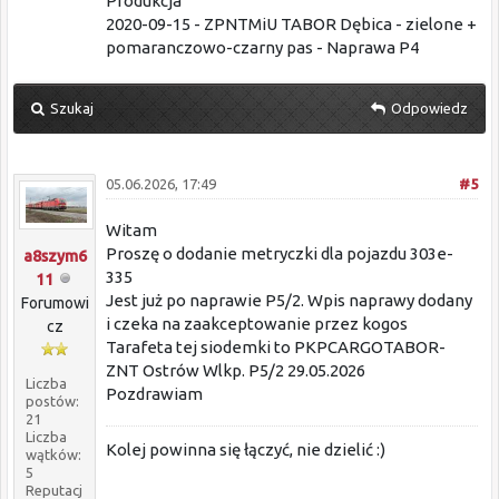
Produkcja
2020-09-15 - ZPNTMiU TABOR Dębica - zielone +
pomaranczowo-czarny pas - Naprawa P4
Szukaj
Odpowiedz
05.06.2026, 17:49
#5
Witam
Proszę o dodanie metryczki dla pojazdu 303e-
a8szym6
335
11
Jest już po naprawie P5/2. Wpis naprawy dodany
Forumowi
i czeka na zaakceptowanie przez kogos
cz
Tarafeta tej siodemki to PKPCARGOTABOR-
ZNT Ostrów Wlkp. P5/2 29.05.2026
Liczba
Pozdrawiam
postów:
21
Liczba
Kolej powinna się łączyć, nie dzielić :)
wątków:
5
Reputacj