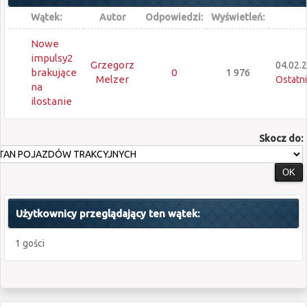
Wątek:
Autor
Odpowiedzi:
Wyświetleń:
Nowe
impulsy2
Grzegorz
04.02.2
brakujące
0
1 976
Melzer
Ostatni
na
ilostanie
Skocz do:
Użytkownicy przeglądający ten wątek:
1 gości