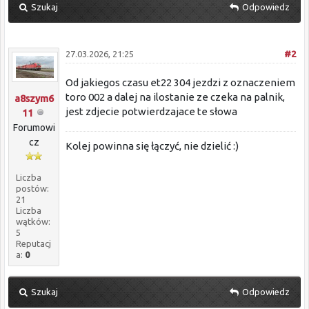
Szukaj
Odpowiedz
27.03.2026, 21:25
#2
Od jakiegos czasu et22 304 jezdzi z oznaczeniem
toro 002 a dalej na ilostanie ze czeka na palnik,
a8szym6
jest zdjecie potwierdzajace te słowa
11
Forumowi
cz
Kolej powinna się łączyć, nie dzielić :)
Liczba
postów:
21
Liczba
wątków:
5
Reputacj
a:
0
Szukaj
Odpowiedz