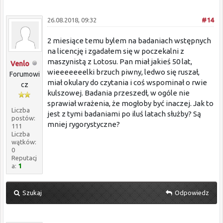
26.08.2018, 09:32
#14
2 miesiące temu bylem na badaniach wstępnych
na licencję i zgadałem się w poczekalni z
maszynistą z Lotosu. Pan miał jakieś 50 lat,
Venlo
wieeeeeeelki brzuch piwny, ledwo się ruszał,
Forumowi
miał okulary do czytania i coś wspominał o rwie
cz
kulszowej. Badania przeszedł, w ogóle nie
sprawiał wrażenia, że mogłoby być inaczej. Jak to
Liczba
jest z tymi badaniami po iluś latach służby? Są
postów:
mniej rygorystyczne?
111
Liczba
wątków:
0
Reputacj
a:
1
Szukaj
Odpowiedz