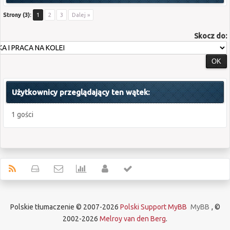
Strony (3):
1
2
3
Dalej »
Skocz do:
Użytkownicy przeglądający ten wątek:
1 gości
Polskie tłumaczenie © 2007-2026
Polski Support MyBB
MyBB
, ©
2002-2026
Melroy van den Berg
.