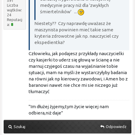
591
medycynie pracy niż dla 'zwykłych
Liczba
wątków:
śmiertelników' ...
24
Reputacj
Niestety?? Czy naprawdę uważasz że
a:
8
maszynista powinien mieć takie same
kryteria zdrowotne jak np. nauczyciel czy
ekspedientka?
Człowieku, jak podajesz przykłady nauczycielki
czy kasjerki to uderz się głową w ścianę a nie
marnuj czyjegoś czasu na wyjaśnianie tobie
sytuacji, mam na myśli że wystarczyłyby badania
na równi jak np kierowcy zawodowi, i Amen bo z
baranowi nawet nie chce mi sie niczego już
tłumaczyć
"Im dłużej żyjemy,tym życie więcej nam
odbiera,niż daje"
Szukaj
Odpowiedz