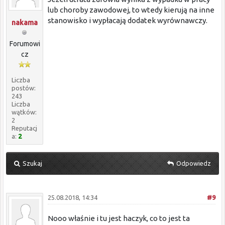
lub choroby zawodowej, to wtedy kierują na inne
stanowisko i wypłacają dodatek wyrównawczy.
nakama
Forumowi
cz
Liczba
postów:
243
Liczba
wątków:
2
Reputacj
a:
2
Szukaj
Odpowiedz
25.08.2018, 14:34
#9
Nooo właśnie i tu jest haczyk, co to jest ta