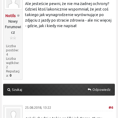
Ale jesteście pewni, że nie ma żadnej ochrony?
Gdzieś ktoś lakonicznie wspomniał, że jest coś
takiego jak wynagrodzenie wyrównujące po
Notils
zdjęciu z jazdy po stracie zdrowia - ale nic więcej
Nowy
- gdzie, jak i kiedy nie napisał
Forumowi
cz
Liczba
postów:
4
Liczba
wątków:
2
Reputacj
a:
0
Szukaj
Odpowiedz
25.08.2018, 13:22
#6