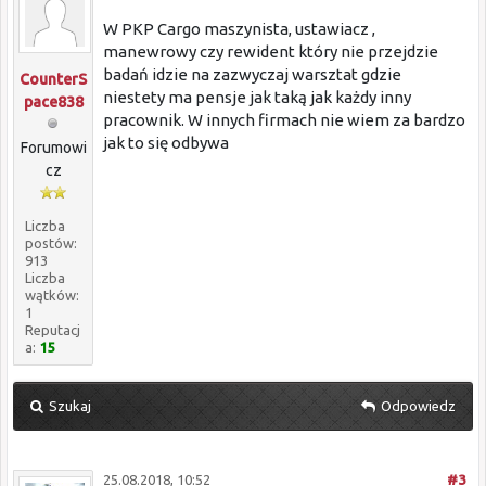
W PKP Cargo maszynista, ustawiacz ,
manewrowy czy rewident który nie przejdzie
badań idzie na zazwyczaj warsztat gdzie
CounterS
niestety ma pensje jak taką jak każdy inny
pace838
pracownik. W innych firmach nie wiem za bardzo
jak to się odbywa
Forumowi
cz
Liczba
postów:
913
Liczba
wątków:
1
Reputacj
a:
15
Szukaj
Odpowiedz
25.08.2018, 10:52
#3