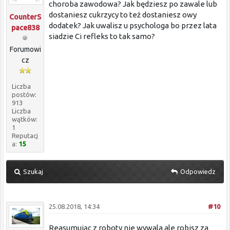
choroba zawodowa? Jak będziesz po zawale lub
dostaniesz cukrzycy to też dostaniesz owy
CounterS
dodatek? Jak uwalisz u psychologa bo przez lata
pace838
siadzie Ci refleks to tak samo?
Forumowi
cz
Liczba
postów:
913
Liczba
wątków:
1
Reputacj
a:
15
Szukaj
Odpowiedz
25.08.2018, 14:34
#10
Reasumując z roboty nie wywala ale robisz za