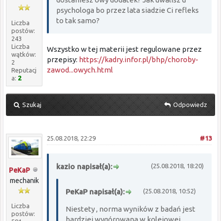
psychologa bo przez lata siadzie Ci refleks
to tak samo?
Liczba
postów:
243
Liczba
Wszystko w tej materii jest regulowane przez
wątków:
przepisy:
https://kadry.infor.pl/bhp/choroby-
2
zawod...owych.html
Reputacj
a:
2
Szukaj
Odpowiedz
25.08.2018, 22:29
#13
kazio napisał(a):
(25.08.2018, 18:20)
PeKaP
mechanik
PeKaP napisał(a):
(25.08.2018, 10:52)
Liczba
Niestety , norma wyników z badań jest
postów:
bardziej wygórowana w kolejowej