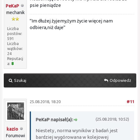
psie pieniądze
PeKaP
mechanik
"Im dłużej żyjemy,tym życie więcej nam
odbiera,niż daje"
Liczba
postów:
591
Liczba
wątków:
24
Reputacj
a:
8
Szukaj
Odpowiedz
25.08.2018, 18:20
#11
PeKaP napisał(a):
(25.08.2018, 10:52)
kazio
Niestety , norma wyników z badań jest
Forumowi
bardziej wygórowana w kolejowej