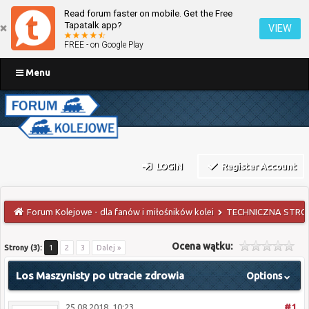
Read forum faster on mobile. Get the Free
Tapatalk app?
VIEW
FREE - on Google Play
Menu
LOGIN
Register Account
Forum Kolejowe - dla fanów i miłośników kolei
TECHNICZNA STRO
Ocena wątku:
Strony (3):
1
2
3
Dalej »
Los Maszynisty po utracie zdrowia
Options
25.08.2018, 10:23
#1