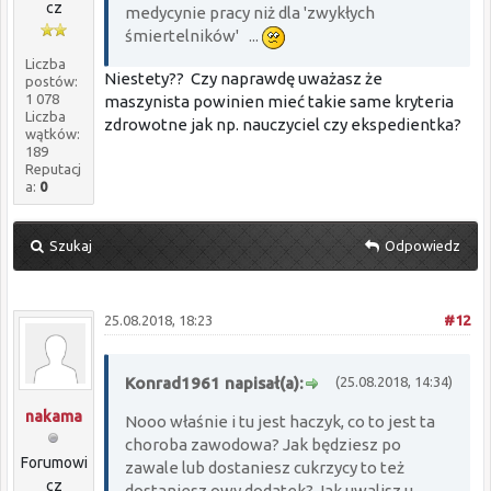
cz
medycynie pracy niż dla 'zwykłych
śmiertelników' ...
Liczba
Niestety?? Czy naprawdę uważasz że
postów:
1 078
maszynista powinien mieć takie same kryteria
Liczba
zdrowotne jak np. nauczyciel czy ekspedientka?
wątków:
189
Reputacj
a:
0
Szukaj
Odpowiedz
25.08.2018, 18:23
#12
Konrad1961 napisał(a):
(25.08.2018, 14:34)
nakama
Nooo właśnie i tu jest haczyk, co to jest ta
choroba zawodowa? Jak będziesz po
Forumowi
zawale lub dostaniesz cukrzycy to też
cz
dostaniesz owy dodatek? Jak uwalisz u