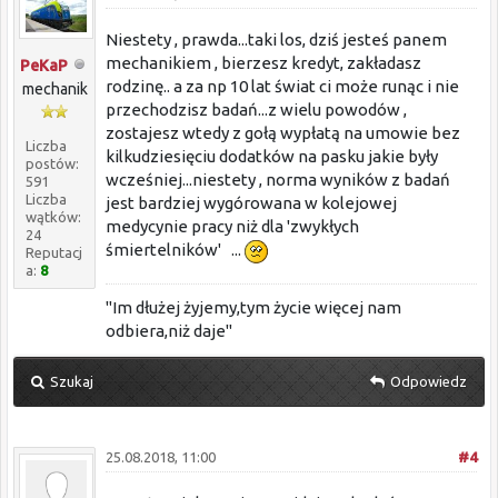
Niestety , prawda...taki los, dziś jesteś panem
mechanikiem , bierzesz kredyt, zakładasz
PeKaP
rodzinę.. a za np 10 lat świat ci może runąc i nie
mechanik
przechodzisz badań...z wielu powodów ,
zostajesz wtedy z gołą wypłatą na umowie bez
Liczba
kilkudziesięciu dodatków na pasku jakie były
postów:
wcześniej...niestety , norma wyników z badań
591
Liczba
jest bardziej wygórowana w kolejowej
wątków:
medycynie pracy niż dla 'zwykłych
24
śmiertelników' ...
Reputacj
a:
8
"Im dłużej żyjemy,tym życie więcej nam
odbiera,niż daje"
Szukaj
Odpowiedz
25.08.2018, 11:00
#4