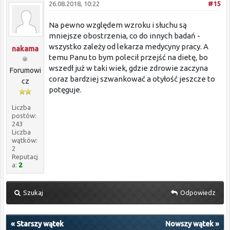
26.08.2018, 10:22
#15
Na pewno względem wzroku i słuchu są
mniejsze obostrzenia, co do innych badań -
wszystko zależy od lekarza medycyny pracy. A
nakama
temu Panu to bym polecił przejść na dietę, bo
wszedł już w taki wiek, gdzie zdrowie zaczyna
Forumowi
coraz bardziej szwankować a otyłość jeszcze to
cz
potęguje.
Liczba
postów:
243
Liczba
wątków:
2
Reputacj
a:
2
Szukaj
Odpowiedz
«
Starszy wątek
Nowszy wątek
»