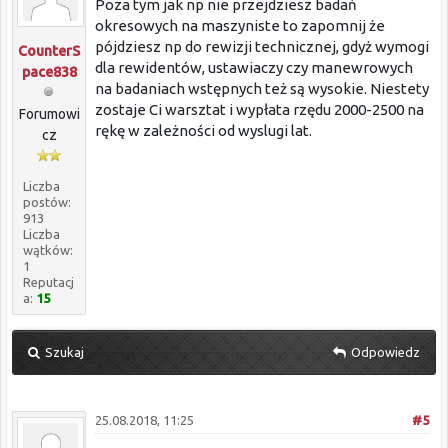
Poza tym jak np nie przejdziesz badań
okresowych na maszyniste to zapomnij że
pójdziesz np do rewizji technicznej, gdyż wymogi
CounterS
dla rewidentów, ustawiaczy czy manewrowych
pace838
na badaniach wstępnych też są wysokie. Niestety
zostaje Ci warsztat i wypłata rzędu 2000-2500 na
Forumowi
rękę w zależności od wyslugi lat.
cz
Liczba
postów:
913
Liczba
wątków:
1
Reputacj
a:
15
Szukaj
Odpowiedz
25.08.2018, 11:25
#5