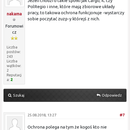
Jeżeli chodzi o takie spółki jak Cargo, IC czy
PolRegio i inne, które mają zbiorowe układy
pracy, to takowa ochrona funkcjonuje -wystarczy
nakama
sobie poczytać zuzp-y którejś z nich.
Forumowi
cz
Liczba
postów:
243
Liczba
wątków:
2
Reputacj
a:
2
Szukaj
Odpowiedz
25.08.2018, 13:27
#7
Ochrona polega na tym że kogoś kto nie