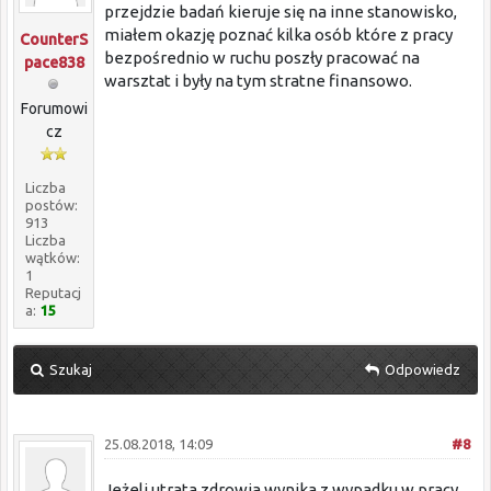
przejdzie badań kieruje się na inne stanowisko,
miałem okazję poznać kilka osób które z pracy
CounterS
bezpośrednio w ruchu poszły pracować na
pace838
warsztat i były na tym stratne finansowo.
Forumowi
cz
Liczba
postów:
913
Liczba
wątków:
1
Reputacj
a:
15
Szukaj
Odpowiedz
25.08.2018, 14:09
#8
Jeżeli utrata zdrowia wynika z wypadku w pracy