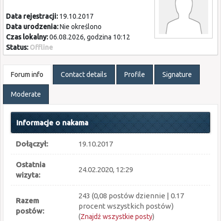
Data rejestracji:
19.10.2017
Data urodzenia:
Nie określono
Czas lokalny:
06.08.2026, godzina 10:12
Status:
Offline
Forum info
Contact details
Profile
Signature
Moderate
Informacje o nakama
Dołączył:
19.10.2017
Ostatnia
24.02.2020, 12:29
wizyta:
243 (0,08 postów dziennie | 0.17
Razem
procent wszystkich postów)
postów:
(
Znajdź wszystkie posty
)