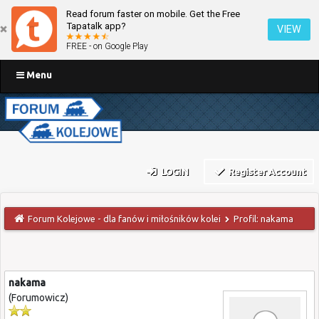
Read forum faster on mobile. Get the Free
Tapatalk app?
VIEW
FREE - on Google Play
Menu
LOGIN
Register Account
Forum Kolejowe - dla fanów i miłośników kolei
Profil: nakama
nakama
(Forumowicz)