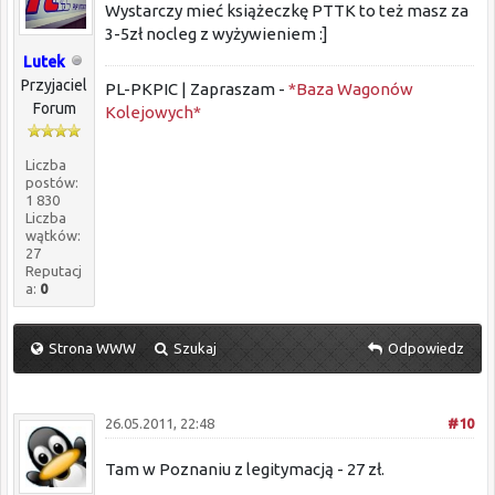
Wystarczy mieć książeczkę PTTK to też masz za
3-5zł nocleg z wyżywieniem :]
Lutek
Przyjaciel
PL-PKPIC | Zapraszam -
*Baza Wagonów
Forum
Kolejowych*
Liczba
postów:
1 830
Liczba
wątków:
27
Reputacj
a:
0
Strona WWW
Szukaj
Odpowiedz
26.05.2011, 22:48
#10
Tam w Poznaniu z legitymacją - 27 zł.