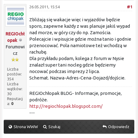
26.05.2011, 15:54
#1
Zbliżają się wakacje więc i wyjazdów będzie
sporo, zapewne każdy z was planuje jakiś wypad
nad morze, w góry czy do np. Zamościa.
REGIOchł
Polecajcie i wpisujcie gdzie można tanio i godnie
opak
przenocować. Pola namiotowe też wchodzą w
Forumowi
rachubę.
cz
Dla przykładu podam, kolega z forum w Nysie
znalazł super tani nocleg gdzie będziemy
Liczba
nocować podczas imprezy 2 lipca.
postów:
Schemat. Nazwa-Adres-Cena-Dojazd/dojście.
354
Liczba
wątków:
REGIOchłopak BLOG- Informacje, promocje,
30
Reputacj
podróże.
a:
0
http://regiochlopak.blogspot.com/
---
Strona WWW
Szukaj
Odpowiedz