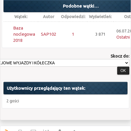
Podobne wątki…
Wątek:
Autor
Odpowiedzi:
Wyświetleń:
Ost
Baza
06.07.2
noclegowa
SAP102
1
3 871
Ostatni
2018
Skocz do:
Użytkownicy przeglądający ten wątek:
2 gości