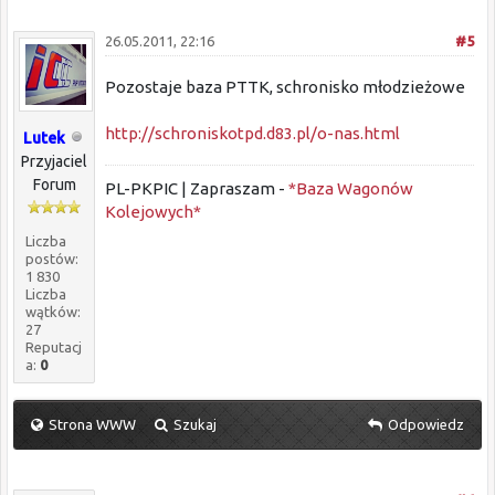
26.05.2011, 22:16
#5
Pozostaje baza PTTK, schronisko młodzieżowe
http://schroniskotpd.d83.pl/o-nas.html
Lutek
Przyjaciel
Forum
PL-PKPIC | Zapraszam -
*Baza Wagonów
Kolejowych*
Liczba
postów:
1 830
Liczba
wątków:
27
Reputacj
a:
0
Strona WWW
Szukaj
Odpowiedz