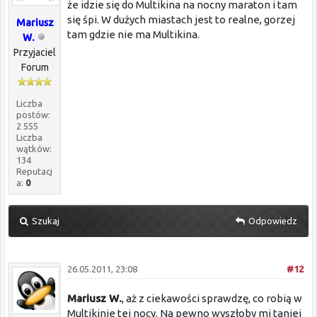
że idzie się do Multikina na nocny maraton i tam
się śpi. W dużych miastach jest to realne, gorzej
Mariusz
tam gdzie nie ma Multikina.
W.
Przyjaciel
Forum
Liczba
postów:
2 555
Liczba
wątków:
134
Reputacj
a:
0
Szukaj
Odpowiedz
26.05.2011, 23:08
#12
Mariusz W.
, aż z ciekawości sprawdzę, co robią w
Multikinie tej nocy. Na pewno wyszłoby mi taniej