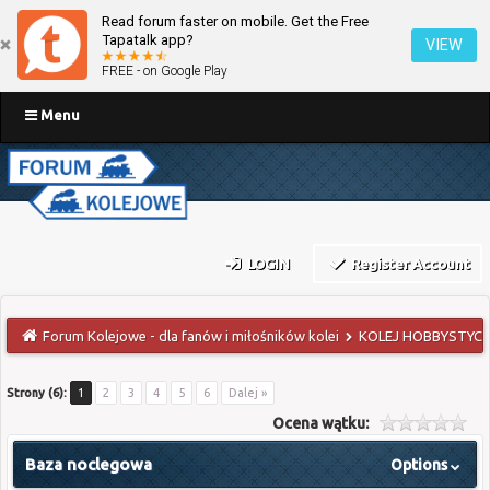
Read forum faster on mobile. Get the Free
Tapatalk app?
VIEW
FREE - on Google Play
Menu
LOGIN
Register Account
Forum Kolejowe - dla fanów i miłośników kolei
KOLEJ HOBBYSTYCZ
Strony (6):
1
2
3
4
5
6
Dalej »
Ocena wątku:
Baza noclegowa
Options