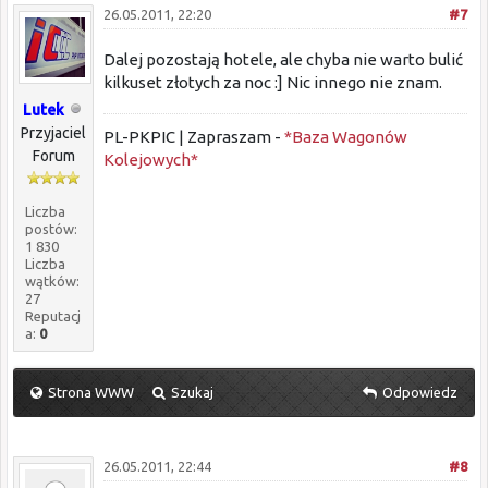
26.05.2011, 22:20
#7
Dalej pozostają hotele, ale chyba nie warto bulić
kilkuset złotych za noc :] Nic innego nie znam.
Lutek
Przyjaciel
PL-PKPIC | Zapraszam -
*Baza Wagonów
Forum
Kolejowych*
Liczba
postów:
1 830
Liczba
wątków:
27
Reputacj
a:
0
Strona WWW
Szukaj
Odpowiedz
26.05.2011, 22:44
#8