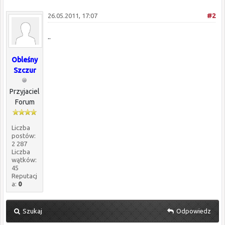
26.05.2011, 17:07
#2
..
Obleśny
Szczur
Przyjaciel
Forum
Liczba
postów:
2 287
Liczba
wątków:
45
Reputacj
a:
0
Szukaj
Odpowiedz