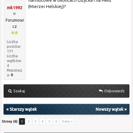
namiotowe w okolicach Giżycka i na Helu
(Mierzei Helskiej)?
mk1992
Forumowi
cz
Liczba
postów:
171
Liczba
wątków:
4
Reputacj
a:
0
Szukaj
Odpowiedz
«
Starszy wątek
Nowszy wątek
»
Strony (6):
1
2
3
4
5
6
Dalej »