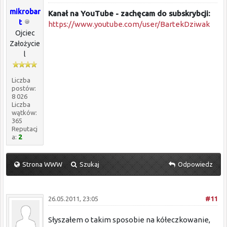
mikrobar
Kanał na YouTube - zachęcam do subskrybcji:
t
https://www.youtube.com/user/BartekDziwak
Ojciec
Założycie
l
Liczba
postów:
8 026
Liczba
wątków:
365
Reputacj
a:
2
Strona WWW
Szukaj
Odpowiedz
26.05.2011, 23:05
#11
Słyszałem o takim sposobie na kółeczkowanie,