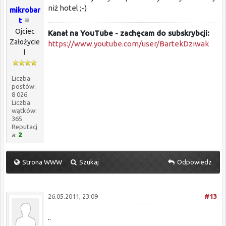
niż hotel ;-)
mikrobar
t
Ojciec
Kanał na YouTube - zachęcam do subskrybcji:
Założycie
https://www.youtube.com/user/BartekDziwak
l
Liczba
postów:
8 026
Liczba
wątków:
365
Reputacj
a:
2
Strona WWW
Szukaj
Odpowiedz
26.05.2011, 23:09
#13
..