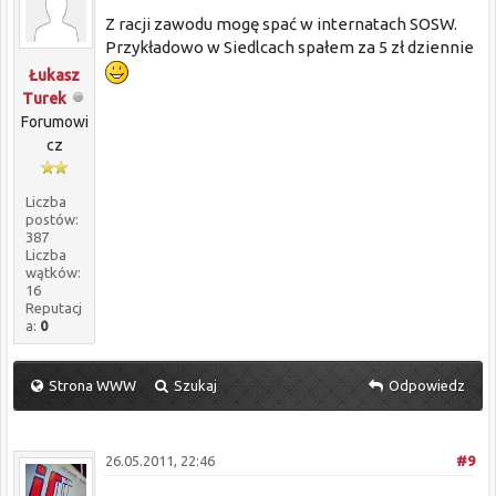
Z racji zawodu mogę spać w internatach SOSW.
Przykładowo w Siedlcach spałem za 5 zł dziennie
Łukasz
Turek
Forumowi
cz
Liczba
postów:
387
Liczba
wątków:
16
Reputacj
a:
0
Strona WWW
Szukaj
Odpowiedz
26.05.2011, 22:46
#9