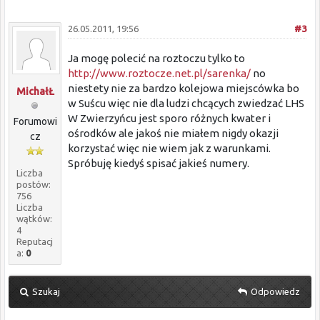
26.05.2011, 19:56
#3
Ja mogę polecić na roztoczu tylko to
http://www.roztocze.net.pl/sarenka/
no
niestety nie za bardzo kolejowa miejscówka bo
MichałŁ
w Suścu więc nie dla ludzi chcących zwiedzać LHS
W Zwierzyńcu jest sporo różnych kwater i
Forumowi
ośrodków ale jakoś nie miałem nigdy okazji
cz
korzystać więc nie wiem jak z warunkami.
Spróbuję kiedyś spisać jakieś numery.
Liczba
postów:
756
Liczba
wątków:
4
Reputacj
a:
0
Szukaj
Odpowiedz