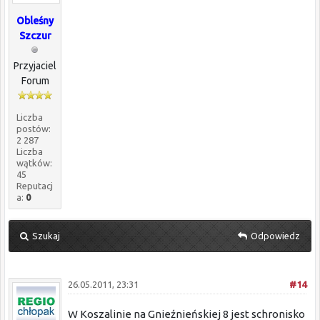
Obleśny
Szczur
Przyjaciel
Forum
Liczba
postów:
2 287
Liczba
wątków:
45
Reputacj
a:
0
Szukaj
Odpowiedz
26.05.2011, 23:31
#14
W Koszalinie na Gnieźnieńskiej 8 jest schronisko