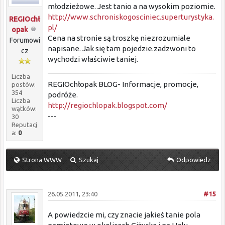
młodzieżowe. Jest tanio a na wysokim poziomie.
http://www.schroniskogosciniec.superturystyka.
REGIOchł
pl/
opak
Cena na stronie są troszkę niezrozumiale
Forumowi
napisane. Jak się tam pojedzie.zadzwoni to
cz
wychodzi właściwie taniej.
Liczba
REGIOchłopak BLOG- Informacje, promocje,
postów:
354
podróże.
Liczba
http://regiochlopak.blogspot.com/
wątków:
---
30
Reputacj
a:
0
Strona WWW
Szukaj
Odpowiedz
26.05.2011, 23:40
#15
A powiedzcie mi, czy znacie jakieś tanie pola