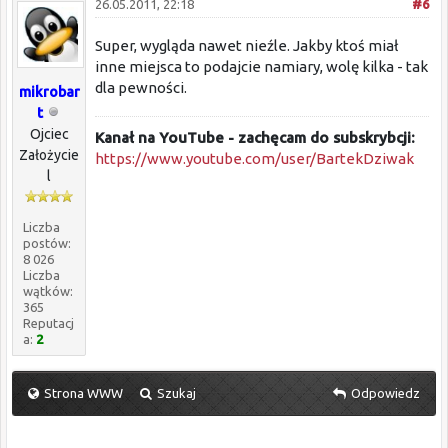
26.05.2011, 22:18
#6
Super, wygląda nawet nieźle. Jakby ktoś miał
inne miejsca to podajcie namiary, wolę kilka - tak
dla pewności.
mikrobar
t
Ojciec
Kanał na YouTube - zachęcam do subskrybcji:
Założycie
https://www.youtube.com/user/BartekDziwak
l
Liczba
postów:
8 026
Liczba
wątków:
365
Reputacj
a:
2
Strona WWW
Szukaj
Odpowiedz