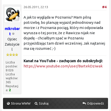
26.05.2011, 22:13
#4
A jak to wygląda w Poznaniu? Mam pilną
potrzebę, bo planuję wyjazd jednodniowy nad
morze i z Poznania pociąg, który mi odpowiada
mikrobar
wyrusza o tej porze, że z Rawicza nijak nie
t
dojadę - chciałbym spać w Poznaniu
Ojciec
przyjeżdżając tam dzień wcześniej. Jak najtaniej
Założycie
ma się rozumieć ;-)
l
Kanał na YouTube - zachęcam do subskrybcji:
Liczba
https://www.youtube.com/user/BartekDziwak
postów:
8 026
Liczba
wątków:
365
Reputacj
a:
2
Strona WWW
Szukaj
Odpowiedz