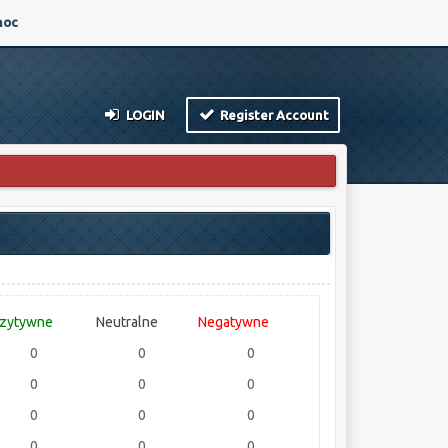
oc
LOGIN
Register Account
zytywne
Neutralne
Negatywne
0
0
0
0
0
0
0
0
0
0
0
0