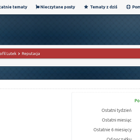
atnie tematy
Nieczytane posty
Tematy z dziś
Pom
ofil Lutek
Reputacja
Po
Ostatni tydzień
Ostatni miesiąc
Ostatnie 6 miesięcy
Od początku