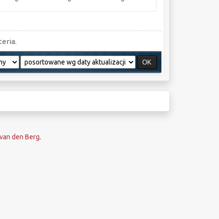
eria.
van den Berg
.