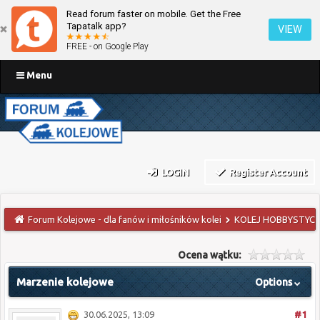
Read forum faster on mobile. Get the Free
Tapatalk app?
VIEW
FREE - on Google Play
Menu
LOGIN
Register Account
Forum Kolejowe - dla fanów i miłośników kolei
KOLEJ HOBBYSTYCZ
Ocena wątku:
Marzenie kolejowe
Options
30.06.2025, 13:09
#1