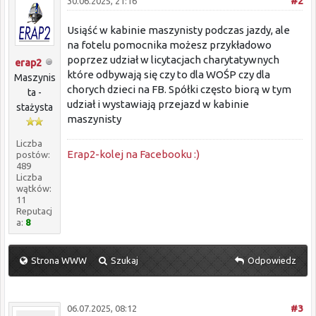
30.06.2025, 21:16
#2
Usiąść w kabinie maszynisty podczas jazdy, ale
na fotelu pomocnika możesz przykładowo
poprzez udział w licytacjach charytatywnych
erap2
które odbywają się czy to dla WOŚP czy dla
Maszynis
chorych dzieci na FB. Spółki często biorą w tym
ta -
udział i wystawiają przejazd w kabinie
stażysta
maszynisty
Liczba
Erap2-kolej na Facebooku :)
postów:
489
Liczba
wątków:
11
Reputacj
a:
8
Strona WWW
Szukaj
Odpowiedz
06.07.2025, 08:12
#3