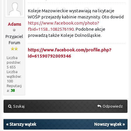
Koleje Mazowieckie wystawiają na licytacje
WOŚP przejazdy kabinie maszynisty. Oto dowód
https://www.facebook.com/photo?
Adams
fbid=1158...1082576190
. Podobne akcje
prowadzą także Koleje Dolnośląskie.
Przyjaciel
Forum
https://www.facebook.com/profile.php?
id=61590792009346
Liczba
postów:
5 655
Liczba
wątków:
100
Reputacj
a:
38
Szukaj
Odpowiedz
«
Starszy wątek
Nowszy wątek
»