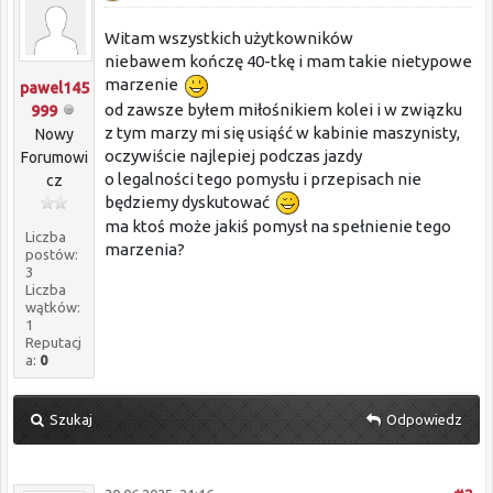
Witam wszystkich użytkowników
niebawem kończę 40-tkę i mam takie nietypowe
marzenie
pawel145
od zawsze byłem miłośnikiem kolei i w związku
999
z tym marzy mi się usiąść w kabinie maszynisty,
Nowy
oczywiście najlepiej podczas jazdy
Forumowi
o legalności tego pomysłu i przepisach nie
cz
będziemy dyskutować
ma ktoś może jakiś pomysł na spełnienie tego
Liczba
marzenia?
postów:
3
Liczba
wątków:
1
Reputacj
a:
0
Szukaj
Odpowiedz