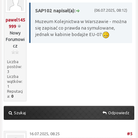
SAP102 napisał(a):
(06.07.2025, 08:12)
pawel145
Muzeum Kolejnictwa w Warszawie - można
999
się zapisać co prawda na symulowane,
Nowy
jednak w kabinie bodajże EU-07
Forumowi
cz
Liczba
postów:
3
Liczba
wątków:
1
Reputacj
a:
0
Szukaj
Odpowiedz
16.07.2025, 08:25
#5