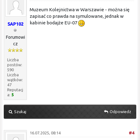
Muzeum Kolejnictwa w Warszawie - można się
zapisać co prawda na symulowane, jednak w
kabinie bodajże EU-07
SAP102
Forumowi
cz
Liczba
postów:
590
Liczba
wątków:
47
Reputacj
a:
5
Szukaj
Odpowiedz
16.07.2025, 08:14
#4