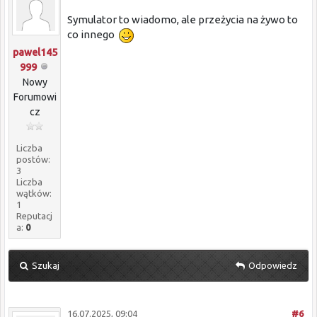
Symulator to wiadomo, ale przeżycia na żywo to
co innego
pawel145
999
Nowy
Forumowi
cz
Liczba
postów:
3
Liczba
wątków:
1
Reputacj
a:
0
Szukaj
Odpowiedz
16.07.2025, 09:04
#6