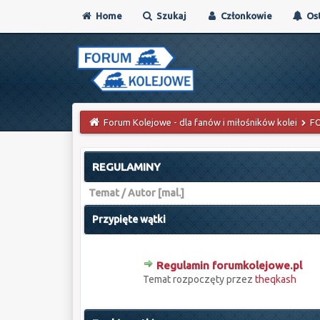
Home
Szukaj
Członkowie
Ost
Forum Kolejowe - dla fanów i miłośników kolei
F
REGULAMINY
Temat
/
Autor
[
mal.
]
Przypięte wątki
Regulamin forumkolejowe.pl
0 głosów - średnia ocena: 0 na 5 gwiazdek
1
2
3
4
5
Temat rozpoczęty przez
theqkash