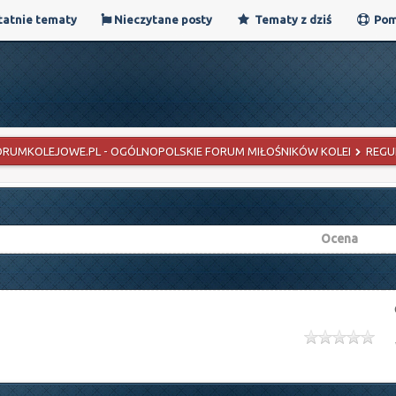
atnie tematy
Nieczytane posty
Tematy z dziś
Pom
ORUMKOLEJOWE.PL - OGÓLNOPOLSKIE FORUM MIŁOŚNIKÓW KOLEI
REGU
Ocena