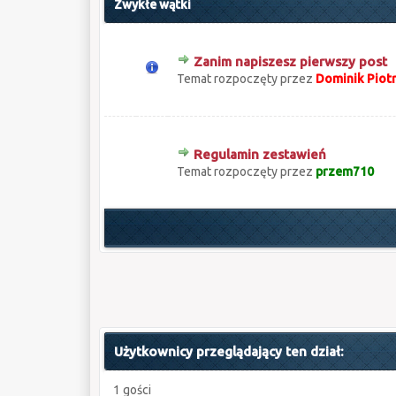
Zwykłe wątki
Zanim napiszesz pierwszy post
0 głosów - średnia ocena: 0 na 5 gwiazdek
1
2
3
4
5
Temat rozpoczęty przez
Dominik Piot
Regulamin zestawień
0 głosów - średnia ocena: 0 na 5 gwiazdek
1
2
3
4
5
Temat rozpoczęty przez
przem710
Użytkownicy przeglądający ten dział:
1 gości