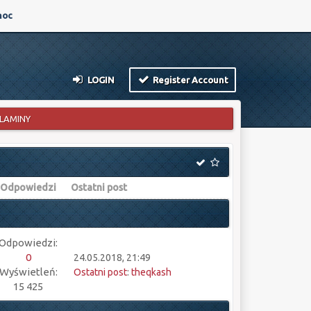
oc
LOGIN
Register Account
LAMINY
Odpowiedzi
Ostatni post
Odpowiedzi:
0
24.05.2018, 21:49
Wyświetleń:
Ostatni post
:
theqkash
15 425