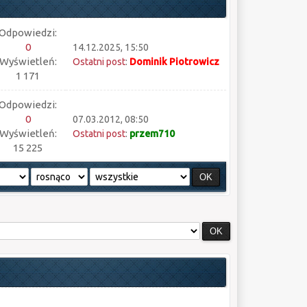
Odpowiedzi:
0
14.12.2025, 15:50
Wyświetleń:
Ostatni post
:
Dominik Piotrowicz
1 171
Odpowiedzi:
0
07.03.2012, 08:50
Wyświetleń:
Ostatni post
:
przem710
15 225