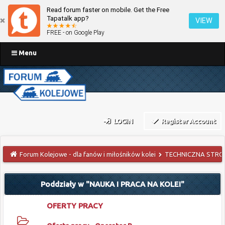
Read forum faster on mobile. Get the Free
Tapatalk app?
VIEW
FREE - on Google Play
Menu
LOGIN
Register Account
Forum Kolejowe - dla fanów i miłośników kolei
TECHNICZNA STRO
Poddziały w "NAUKA I PRACA NA KOLEI"
OFERTY PRACY