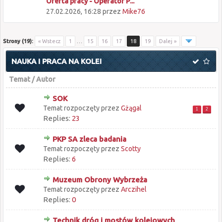
Oferta pracy - Operator P...
27.02.2026, 16:28
przez
Mike76
Strony (19):
« Wstecz
1
…
15
16
17
18
19
Dalej »
NAUKA I PRACA NA KOLEI
Temat
/
Autor
SOK
Temat rozpoczęty przez
Gżągal
1
2
Replies:
23
PKP SA zleca badania
Temat rozpoczęty przez
Scotty
Replies:
6
Muzeum Obrony Wybrzeża
Temat rozpoczęty przez
Arczihel
Replies:
0
Technik dróg i mostów kolejowych