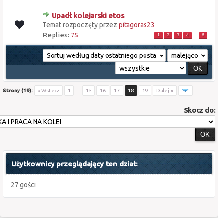
Upadł kolejarski etos
Temat rozpoczęty przez
pitagoras23
...
Replies:
75
1
2
3
4
6
Strony (19):
« Wstecz
1
…
15
16
17
18
19
Dalej »
Skocz do:
Użytkownicy przeglądający ten dział:
27 gości