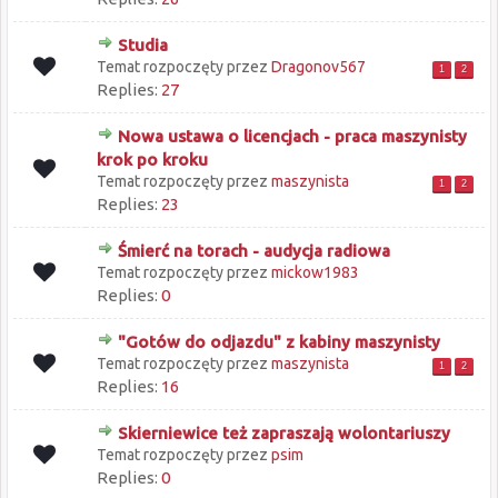
Studia
Temat rozpoczęty przez
Dragonov567
1
2
Replies:
27
Nowa ustawa o licencjach - praca maszynisty
krok po kroku
Temat rozpoczęty przez
maszynista
1
2
Replies:
23
Śmierć na torach - audycja radiowa
Temat rozpoczęty przez
mickow1983
Replies:
0
"Gotów do odjazdu" z kabiny maszynisty
Temat rozpoczęty przez
maszynista
1
2
Replies:
16
Skierniewice też zapraszają wolontariuszy
Temat rozpoczęty przez
psim
Replies:
0