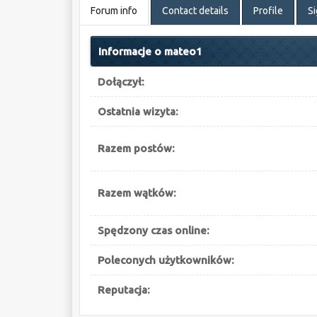
Forum info
Contact details
Profile
S
Informacje o mateo1
Dołączył:
Ostatnia wizyta:
Razem postów:
Razem wątków:
Spędzony czas online:
Poleconych użytkowników:
Reputacja: