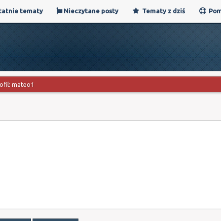
atnie tematy
Nieczytane posty
Tematy z dziś
Pom
ofil: mateo1