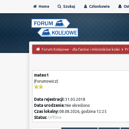
Home
Szukaj
Członkowie
Ost
Forum Kolejowe - dla fanów i miłośników kolei
Pr
mateo1
(Forumowicz)
Data rejestracji:
31.05.2018
Data urodzenia:
Nie określono
Czas lokalny:
08.08.2026, godzina 12:25
Status:
Offline