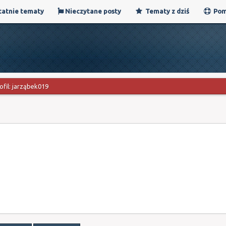
atnie tematy
Nieczytane posty
Tematy z dziś
Pom
ofil: jarząbek019