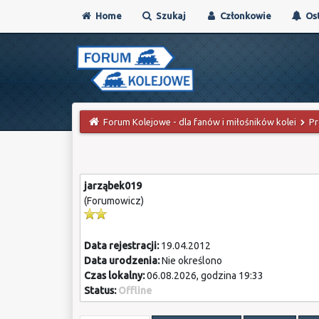
Home
Szukaj
Członkowie
Ost
Forum Kolejowe - dla fanów i miłośników kolei
Pr
jarząbek019
(Forumowicz)
Data rejestracji:
19.04.2012
Data urodzenia:
Nie określono
Czas lokalny:
06.08.2026, godzina 19:33
Status:
Offline