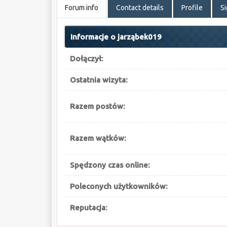
Forum info
Contact details
Profile
S
Informacje o jarząbek019
Dołączył:
Ostatnia wizyta:
Razem postów:
Razem wątków:
Spędzony czas online:
Poleconych użytkowników:
Reputacja: