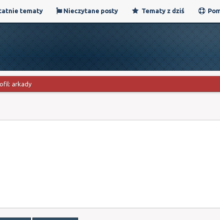
atnie tematy
Nieczytane posty
Tematy z dziś
Pom
ofil: arkady