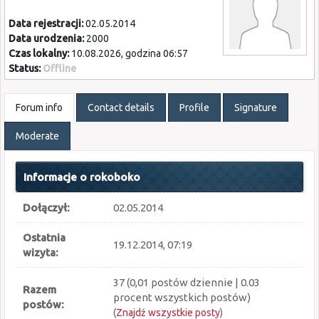
Data rejestracji:
02.05.2014
Data urodzenia:
2000
Czas lokalny:
10.08.2026, godzina 06:57
Status:
Offline
Forum info
Contact details
Profile
Signature
Moderate
Informacje o rokoboko
Dołączył:
02.05.2014
Ostatnia
19.12.2014, 07:19
wizyta:
37 (0,01 postów dziennie | 0.03
Razem
procent wszystkich postów)
postów:
(
Znajdź wszystkie posty
)