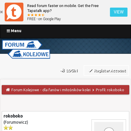
Read forum faster on mobile. Get the Free
Tapatalk app?
VIEW
FREE - on Google Play
Menu
LOGIN
Register Account
Forum Kolejowe - dla fanów i miłośników kolei
Profil: rokoboko
rokoboko
(Forumowicz)