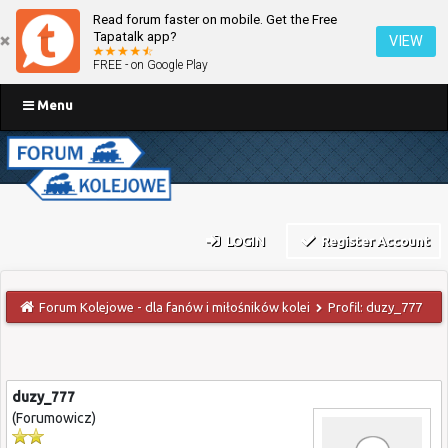
Read forum faster on mobile. Get the Free
Tapatalk app?
VIEW
FREE - on Google Play
Menu
LOGIN
Register Account
Forum Kolejowe - dla fanów i miłośników kolei
Profil: duzy_777
duzy_777
(Forumowicz)