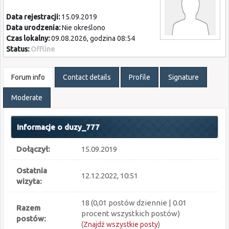
Data rejestracji:
15.09.2019
Data urodzenia:
Nie określono
Czas lokalny:
09.08.2026, godzina 08:54
Status:
Offline
Forum info
Contact details
Profile
Signature
Moderate
Informacje o duzy_777
Dołączył:
15.09.2019
Ostatnia
12.12.2022, 10:51
wizyta:
18 (0,01 postów dziennie | 0.01
Razem
procent wszystkich postów)
postów:
(
Znajdź wszystkie posty
)