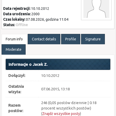
Data rejestracji:
10.10.2012
Data urodzenia:
2000
Czas lokalny:
07.08.2026, godzina 11:04
Status:
Offline
Forum info
Contact details
Profile
Signature
Moderate
Informacje o Jacek Z.
Dołączył:
10.10.2012
Ostatnia
07.06.2015, 13:18
wizyta:
246 (0,05 postów dziennie | 0.18
Razem
procent wszystkich postów)
postów:
(
Znajdź wszystkie posty
)