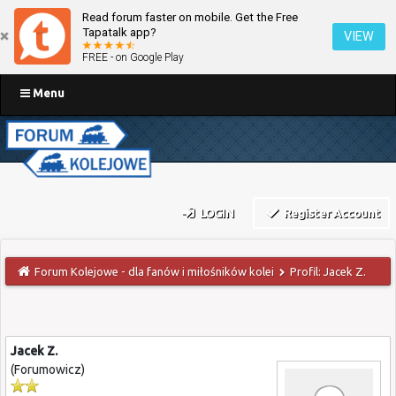
Read forum faster on mobile. Get the Free
Tapatalk app?
VIEW
FREE - on Google Play
Menu
LOGIN
Register Account
Forum Kolejowe - dla fanów i miłośników kolei
Profil: Jacek Z.
Jacek Z.
(Forumowicz)