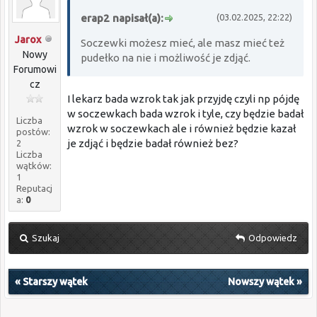
erap2 napisał(a):
(03.02.2025, 22:22)
Jarox
Soczewki możesz mieć, ale masz mieć też
Nowy
pudełko na nie i możliwość je zdjąć.
Forumowi
cz
I lekarz bada wzrok tak jak przyjdę czyli np pójdę
w soczewkach bada wzrok i tyle, czy będzie badał
Liczba
wzrok w soczewkach ale i również będzie kazał
postów:
je zdjąć i będzie badał również bez?
2
Liczba
wątków:
1
Reputacj
a:
0
Szukaj
Odpowiedz
«
Starszy wątek
Nowszy wątek
»