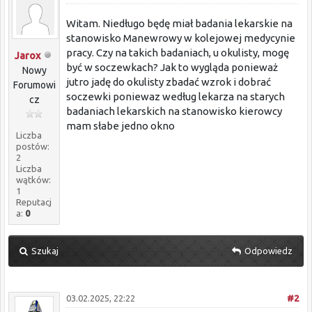
Witam. Niedługo będę miał badania lekarskie na
stanowisko Manewrowy w kolejowej medycynie
pracy. Czy na takich badaniach, u okulisty, mogę
Jarox
być w soczewkach? Jak to wygląda ponieważ
Nowy
jutro jadę do okulisty zbadać wzrok i dobrać
Forumowi
soczewki poniewaz według lekarza na starych
cz
badaniach lekarskich na stanowisko kierowcy
mam słabe jedno okno
Liczba
postów:
2
Liczba
wątków:
1
Reputacj
a:
0
Szukaj
Odpowiedz
03.02.2025, 22:22
#2