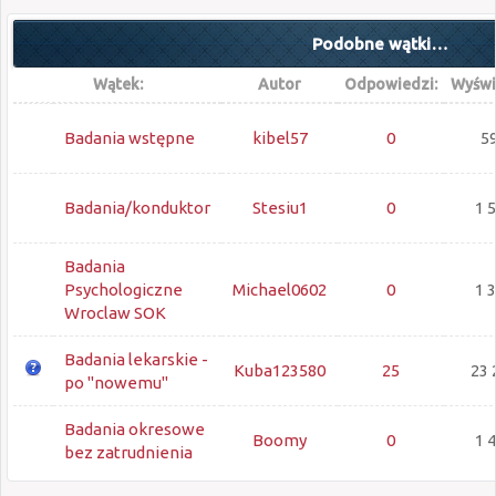
Podobne wątki…
Wątek:
Autor
Odpowiedzi:
Wyświ
Badania wstępne
kibel57
0
5
Badania/konduktor
Stesiu1
0
1 
Badania
Psychologiczne
Michael0602
0
1 
Wroclaw SOK
Badania lekarskie -
Kuba123580
25
23 
po "nowemu"
Badania okresowe
Boomy
0
1 
bez zatrudnienia