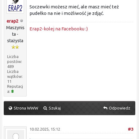
Soczewki możesz mieć, ale masz mieć też
pudełko na nie i możliwość je zdjąć.
erap2
Maszynis
Erap2-kolej na Facebooku :)
ta -
stażysta
Liczba
postów:
489
Liczba
wątków:
11
Reputacj
a:
8
Strona WWW
Szukaj
Odpowiedz
10.02.2025, 15:12
#3