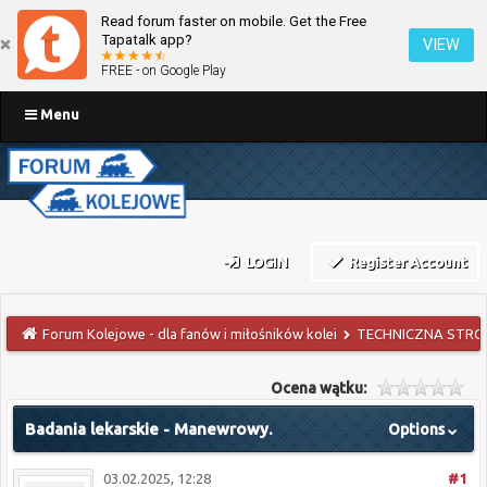
Read forum faster on mobile. Get the Free
Tapatalk app?
VIEW
FREE - on Google Play
Menu
LOGIN
Register Account
Forum Kolejowe - dla fanów i miłośników kolei
TECHNICZNA STRO
Ocena wątku:
Badania lekarskie - Manewrowy.
Options
03.02.2025, 12:28
#1