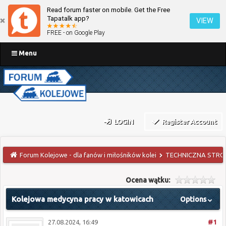
Read forum faster on mobile. Get the Free
Tapatalk app?
VIEW
FREE - on Google Play
Menu
LOGIN
Register Account
Forum Kolejowe - dla fanów i miłośników kolei
TECHNICZNA STRO
Ocena wątku:
Kolejowa medycyna pracy w katowicach
Options
27.08.2024, 16:49
#1