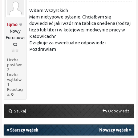
Witam Wszystkich
Mam nietypowe pytanie. Chciałbym się
dowiedzieć jaki wzór ma tablica snellena (rodzaj
Iqmo
liczb lub liter) w kolejowej medycynie pracy w
Nowy
Katowicach?
Forumowi
Dziękuje za ewentualne odpowiedzi.
cz
Pozdrawiam
Liczba
postów:
2
Liczba
wątków:
1
Reputacj
a:
0
Szukaj
Odpowiedz
«
Starszy wątek
Nowszy wątek
»