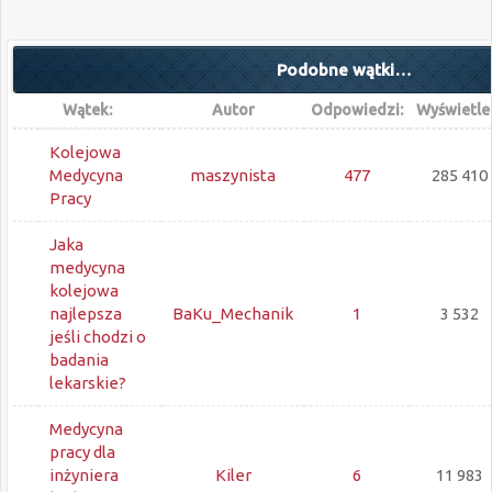
Podobne wątki…
Wątek:
Autor
Odpowiedzi:
Wyświetle
Kolejowa
Medycyna
maszynista
477
285 410
Pracy
Jaka
medycyna
kolejowa
najlepsza
BaKu_Mechanik
1
3 532
jeśli chodzi o
badania
lekarskie?
Medycyna
pracy dla
inżyniera
Kiler
6
11 983