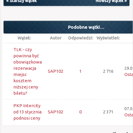
«
Starszy wątek
Nowszy wątek
»
Podobne wątki…
Wątek:
Autor
Odpowiedzi:
Wyświetleń:
TLK - czy
powinna być
obowiązkowa
rezerwacja
29.0
SAP102
1
2 716
miejsc
Osta
kosztem
niższej ceny
biletu?
PKP Intercity
07.0
od 13 stycznia
SAP102
0
2 371
Osta
podnosi ceny