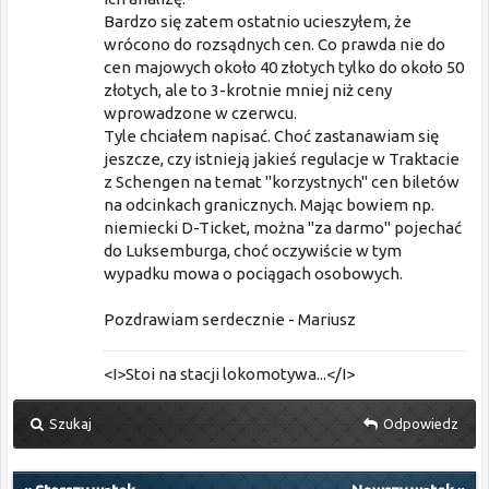
Bardzo się zatem ostatnio ucieszyłem, że
wrócono do rozsądnych cen. Co prawda nie do
cen majowych około 40 złotych tylko do około 50
złotych, ale to 3-krotnie mniej niż ceny
wprowadzone w czerwcu.
Tyle chciałem napisać. Choć zastanawiam się
jeszcze, czy istnieją jakieś regulacje w Traktacie
z Schengen na temat "korzystnych" cen biletów
na odcinkach granicznych. Mając bowiem np.
niemiecki D-Ticket, można "za darmo" pojechać
do Luksemburga, choć oczywiście w tym
wypadku mowa o pociągach osobowych.
Pozdrawiam serdecznie - Mariusz
<I>Stoi na stacji lokomotywa...</I>
Szukaj
Odpowiedz