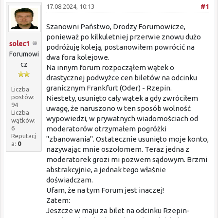
17.08.2024, 10:13
#1
Szanowni Państwo, Drodzy Forumowicze,
ponieważ po kilkuletniej przerwie znowu dużo
solec1
podróżuję koleją, postanowiłem powrócić na
Forumowi
dwa fora kolejowe.
cz
Na innym forum rozpocząłem wątek o
drastycznej podwyżce cen biletów na odcinku
granicznym Frankfurt (Oder) - Rzepin.
Liczba
postów:
Niestety, usunięto cały wątek a gdy zwróciłem
94
uwagę, że naruszono w ten sposób wolność
Liczba
wypowiedzi, w prywatnych wiadomościach od
wątków:
6
moderatorów otrzymałem pogróżki
Reputacj
"zbanowania". Ostatecznie usunięto moje konto,
a:
0
nazywając mnie oszołomem. Teraz jedna z
moderatorek grozi mi pozwem sądowym. Brzmi
abstrakcyjnie, a jednak tego właśnie
doświadczam.
Ufam, że na tym Forum jest inaczej!
Zatem:
Jeszcze w maju za bilet na odcinku Rzepin-