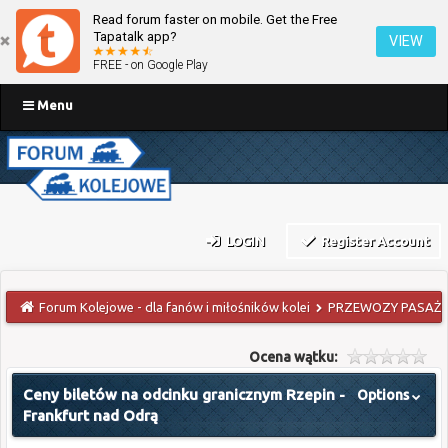
Read forum faster on mobile. Get the Free
Tapatalk app?
VIEW
FREE - on Google Play
Menu
LOGIN
Register Account
Forum Kolejowe - dla fanów i miłośników kolei
PRZEWOZY PASAŻE
Ocena wątku:
Ceny biletów na odcinku granicznym Rzepin -
Options
Frankfurt nad Odrą