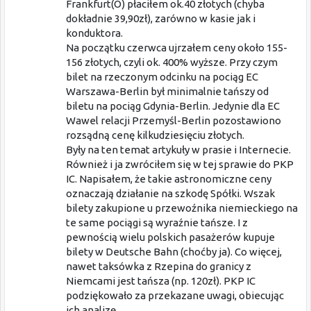
Frankfurt(O) płaciłem ok.40 złotych (chyba
dokładnie 39,90zł), zarówno w kasie jak i
konduktora.
Na początku czerwca ujrzałem ceny około 155-
156 złotych, czyli ok. 400% wyższe. Przy czym
bilet na rzeczonym odcinku na pociąg EC
Warszawa-Berlin był minimalnie tańszy od
biletu na pociąg Gdynia-Berlin. Jedynie dla EC
Wawel relacji Przemyśl-Berlin pozostawiono
rozsądną cenę kilkudziesięciu złotych.
Były na ten temat artykuły w prasie i Internecie.
Również i ja zwróciłem się w tej sprawie do PKP
IC. Napisałem, że takie astronomiczne ceny
oznaczają działanie na szkodę Spółki. Wszak
bilety zakupione u przewoźnika niemieckiego na
te same pociągi są wyraźnie tańsze. I z
pewnością wielu polskich pasażerów kupuje
bilety w Deutsche Bahn (choćby ja). Co więcej,
nawet taksówka z Rzepina do granicy z
Niemcami jest tańsza (np. 120zł). PKP IC
podziękowało za przekazane uwagi, obiecując
ich analizę.