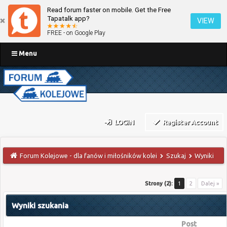
Read forum faster on mobile. Get the Free
Tapatalk app?
VIEW
FREE - on Google Play
Menu
LOGIN
Register Account
Forum Kolejowe - dla fanów i miłośników kolei
Szukaj
Wyniki
Strony (2):
1
2
Dalej »
Wyniki szukania
Post