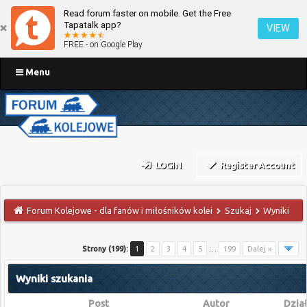
Read forum faster on mobile. Get the Free
Tapatalk app?
VIEW
FREE - on Google Play
Menu
LOGIN
Register Account
Forum Kolejowe - dla fanów i miłośników kolei
Szukaj
Wyniki
Strony (199):
1
2
3
4
5
…
199
Dalej »
Wyniki szukania
Post
Autor
Dzia