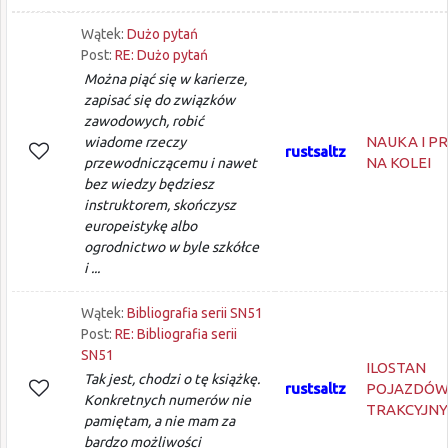
Wątek:
Dużo pytań
Post:
RE: Dużo pytań
Można piąć się w karierze,
zapisać się do związków
zawodowych, robić
NAUKA I P
wiadome rzeczy
rustsaltz
NA KOLEI
przewodniczącemu i nawet
bez wiedzy będziesz
instruktorem, skończysz
europeistykę albo
ogrodnictwo w byle szkółce
i ...
Wątek:
Bibliografia serii SN51
Post:
RE: Bibliografia serii
SN51
ILOSTAN
Tak jest, chodzi o tę książkę.
rustsaltz
POJAZDÓ
Konkretnych numerów nie
TRAKCYJN
pamiętam, a nie mam za
bardzo możliwości