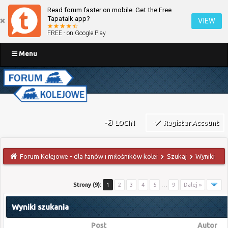
Read forum faster on mobile. Get the Free
Tapatalk app?
VIEW
FREE - on Google Play
Menu
LOGIN
Register Account
Forum Kolejowe - dla fanów i miłośników kolei
Szukaj
Wyniki
Strony (9):
1
2
3
4
5
…
9
Dalej »
Wyniki szukania
Post
Autor