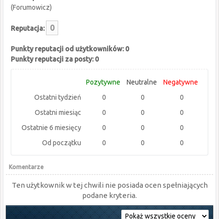
(Forumowicz)
0
Reputacja:
Punkty reputacji od użytkowników: 0
Punkty reputacji za posty: 0
Pozytywne
Neutralne
Negatywne
Ostatni tydzień
0
0
0
Ostatni miesiąc
0
0
0
Ostatnie 6 miesięcy
0
0
0
Od początku
0
0
0
Komentarze
Ten użytkownik w tej chwili nie posiada ocen spełniających
podane kryteria.