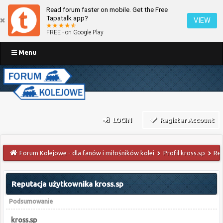
Read forum faster on mobile. Get the Free
Tapatalk app?
VIEW
FREE - on Google Play
Menu
LOGIN
Register Account
Forum Kolejowe - dla fanów i miłośników kolei
Profil kross.sp
Re
Reputacja użytkownika kross.sp
Podsumowanie
kross.sp