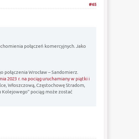
#65
ruchomienia połączeń komercyjnych. Jako
go połączenia Wrocław – Sandomierz.
ia 2023 r. na pociąg uruchamiany w piątki i
ielce, Włoszczową, Częstochowę Stradom,
ku Kolejowego" pociąg może zostać