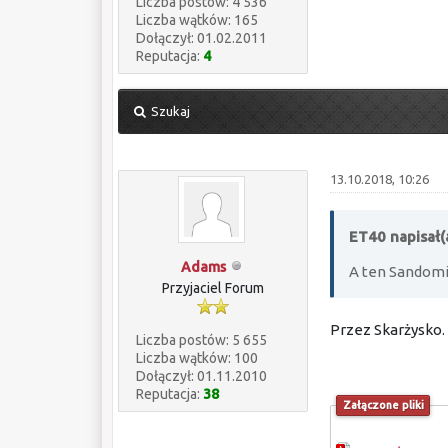
Liczba postów: 4 536
Liczba wątków: 165
Dołączył: 01.02.2011
Reputacja:
4
Szukaj
13.10.2018, 10:26
ET40 napisał(
Adams
A ten Sandomi
Przyjaciel Forum
Przez Skarżysko.
Liczba postów: 5 655
Liczba wątków: 100
Dołączył: 01.11.2010
Reputacja:
38
Załączone pliki