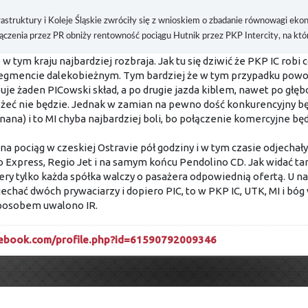
astruktury i Koleje Śląskie zwróciły się z wnioskiem o zbadanie równowagi eko
ączenia przez PR obniży rentowność pociągu Hutnik przez PKP Intercity, na któr
w tym kraju najbardziej rozbraja. Jak tu się dziwić że PKP IC robi 
egmencie dalekobieżnym. Tym bardziej że w tym przypadku powod
rsuje żaden PICowski skład, a po drugie jazda kiblem, nawet po głęb
żeć nie będzie. Jednak w zamian na pewno dość konkurencyjny będ
znana) i to MI chyba najbardziej boli, bo połączenie komercyjne będ
a pociąg w czeskiej Ostravie pół godziny i w tym czasie odjechał
eo Express, Regio Jet i na samym końcu Pendolino CD. Jak widać ta
fery tylko każda spółka walczy o pasażera odpowiednią ofertą. U 
chać dwóch prywaciarzy i dopiero PIC, to w PKP IC, UTK, MI i bóg w
sposobem uwalono IR.
cebook.com/profile.php?id=61590792009346