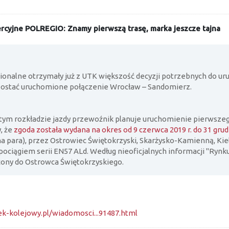
rcyjne POLREGIO: Znamy pierwszą trasę, marka jeszcze tajna
onalne otrzymały już z UTK większość decyzji potrzebnych do u
ostać uruchomione połączenie Wrocław – Sandomierz.
 tym rozkładzie jazdy przewoźnik planuje uruchomienie pierwsze
, że
zgoda została wydana na okres od 9 czerwca 2019 r. do 31 grudn
na para), przez Ostrowiec Świętokrzyski, Skarżysko-Kamienną, K
 pociągiem serii EN57 ALd. Według nieoficjalnych informacji "Ryn
ony do Ostrowca Świętokrzyskiego.
k-kolejowy.pl/wiadomosci...91487.html