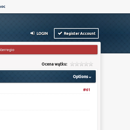
oc
LOGIN
Register Account
nterregio
Ocena wątku:
Options
#61