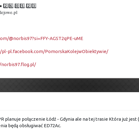
➡️ 2️⃣6️⃣.0️⃣5️⃣.2️⃣3️⃣
lejowe.pl
e.com/@norbis97?si=FFY-AGST2qPE-uME
://pl-pl.facebook.com/PomorskaKolejwObiektywie/
/norbis97.flog.pl/
PR planuje połączenie Łódź - Gdynia ale na tej trasie Która już jest
nia będą obsługiwać ED72Ac.