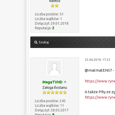
Kibello
Liczba postów: 51
Liczba wątków: 1
Dołączył: 29.01.2018
Reputacja:
2
Szukaj
25.04.2019, 17:23
@matmatEN57 - t
https://www.ryne
MegaTVHD
Załoga Ilostanu
A także PRy ze z
https://www.ryne
Liczba postów: 243
Liczba wątków: 11
Dołączył: 28.05.2017
Reputacja:
9