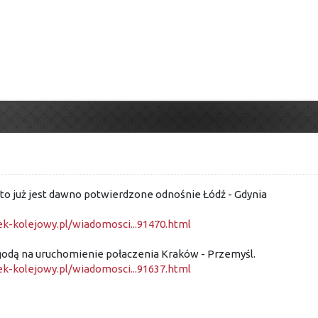
o już jest dawno potwierdzone odnośnie Łódź - Gdynia
k-kolejowy.pl/wiadomosci...91470.html
godą na uruchomienie połaczenia Kraków - Przemyśl.
k-kolejowy.pl/wiadomosci...91637.html