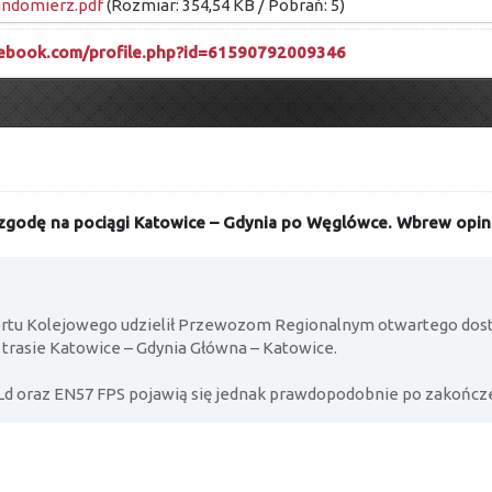
andomierz.pdf
(Rozmiar: 354,54 KB / Pobrań: 5)
cebook.com/profile.php?id=61590792009346
godę na pociągi Katowice – Gdynia po Węglówce. Wbrew opini
rtu Kolejowego udzielił Przewozom Regionalnym otwartego dos
 trasie Katowice – Gdynia Główna – Katowice.
Ld oraz EN57 FPS pojawią się jednak prawdopodobnie po zakończen