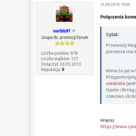
12.04.2019, 10:05
Połączenia kome
norbis97
Cytat:
Grupa ds. promocji forum
Przewozy Regi
pierwsze ma z
Liczba postów: 878
Liczba wątków: 127
Dołączył: 26.05.2013
Reputacja:
8
Mimo to już w
Przypomnijmy
niedziele
(jed
Opole i Brzeg
czasowo skróc
Więcej
https://www.ryne