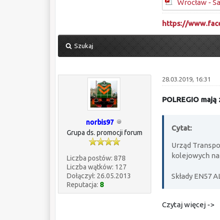
Wrocław - S
https://www.fa
Szukaj
28.03.2019, 16:31
POLREGIO mają z
norbis97
Cytat:
Grupa ds. promocji forum
Urząd Transpo
kolejowych na
Liczba postów: 878
Liczba wątków: 127
Dołączył: 26.05.2013
Składy EN57 A
Reputacja:
8
Czytaj więcej ->