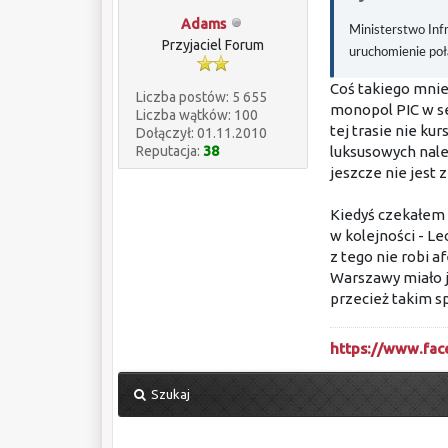
Adams
Ministerstwo Infr
Przyjaciel Forum
uruchomienie poł
Coś takiego mnie 
Liczba postów: 5 655
monopol PIC w s
Liczba wątków: 100
tej trasie nie ku
Dołączył: 01.11.2010
Reputacja:
38
luksusowych nale
jeszcze nie jest 
Kiedyś czekałem n
w kolejności - L
z tego nie robi a
Warszawy miało je
przecież takim 
https://www.fa
Szukaj