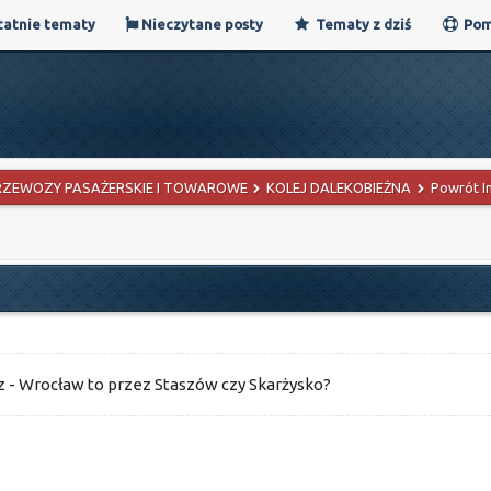
atnie tematy
Nieczytane posty
Tematy z dziś
Pom
RZEWOZY PASAŻERSKIE I TOWAROWE
KOLEJ DALEKOBIEŻNA
Powrót I
 - Wrocław to przez Staszów czy Skarżysko?