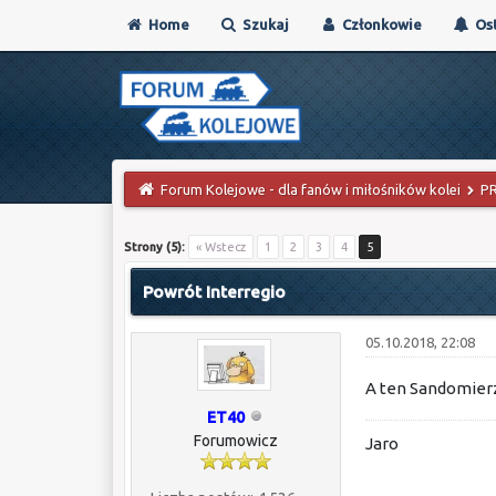
Home
Szukaj
Członkowie
Ost
Forum Kolejowe - dla fanów i miłośników kolei
P
0 głosów - średnia: 0
1
2
3
4
5
Strony (5):
« Wstecz
1
2
3
4
5
Powrót Interregio
05.10.2018, 22:08
A ten Sandomierz
ET40
Forumowicz
Jaro