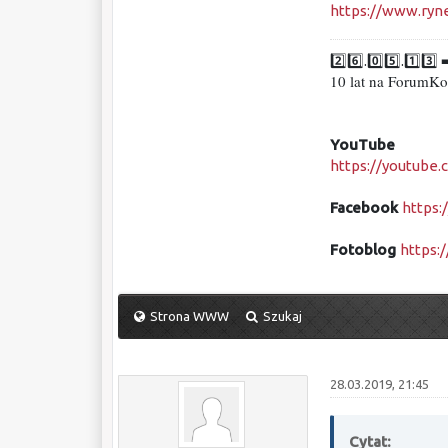
https://www.ryn
2️⃣6️⃣.0️⃣5️⃣.1️⃣3️⃣ 
10 lat na ForumKo
YouTube
https://youtub
Facebook
https
Fotoblog
https:/
Strona WWW
Szukaj
28.03.2019, 21:45
Cytat: