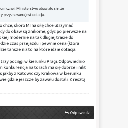
nomicznej. Ministerstwo obawiało się, że
y przyznawana jest dotacja.
co chce, skoro MI na siłę chce utrzymać
y do obaw są znikome, gdyż po pierwsze na
okiej modernie na tak długiej trasie do
zie czas przejazdu i pewnie cena (która
zie tańsze niż to na które idzie dotacja.
y trzy pociągi w kierunku Pragi. Odpowiednio
m konkurencja na torach ma się dobrze i nikt
nas jakby z Katowic czy Krakowa w kierunku
ie gdzie jeszcze by zawału dostali. Z resztą
Odpowiedz