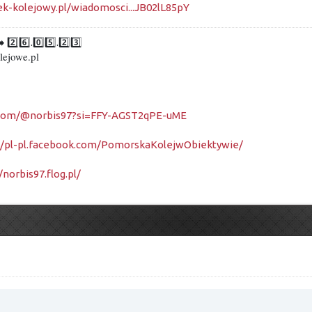
ek-kolejowy.pl/wiadomosci...JB02lL85pY
➡️ 2️⃣6️⃣.0️⃣5️⃣.2️⃣3️⃣
lejowe.pl
e.com/@norbis97?si=FFY-AGST2qPE-uME
://pl-pl.facebook.com/PomorskaKolejwObiektywie/
/norbis97.flog.pl/