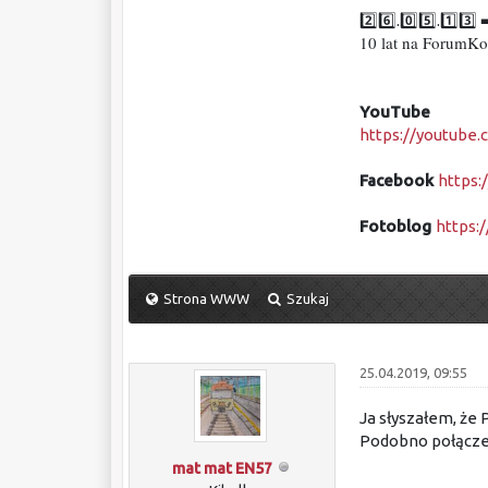
2️⃣6️⃣.0️⃣5️⃣.1️⃣3️⃣ 
10 lat na ForumKo
YouTube
https://youtub
Facebook
https
Fotoblog
https:/
Strona WWW
Szukaj
25.04.2019, 09:55
Ja słyszałem, że 
Podobno połącze
mat mat EN57