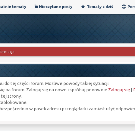
atnie tematy
Nieczytane posty
Tematy z dziś
Pom
formacja
u do tej części forum. Możliwe powody takiej sytuacji:
ię na forum. Zaloguj się na nowo i spróbuj ponownie
Zaloguj się
|
tej strony.
 zablokowane.
 bezpośrednio w pasek adresu przeglądarki zamiast użyć odpowie