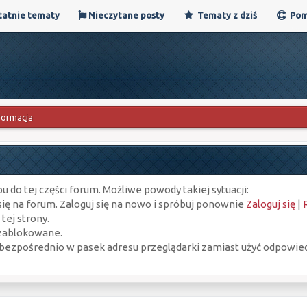
atnie tematy
Nieczytane posty
Tematy z dziś
Pom
formacja
u do tej części forum. Możliwe powody takiej sytuacji:
ię na forum. Zaloguj się na nowo i spróbuj ponownie
Zaloguj się
|
tej strony.
 zablokowane.
 bezpośrednio w pasek adresu przeglądarki zamiast użyć odpowie