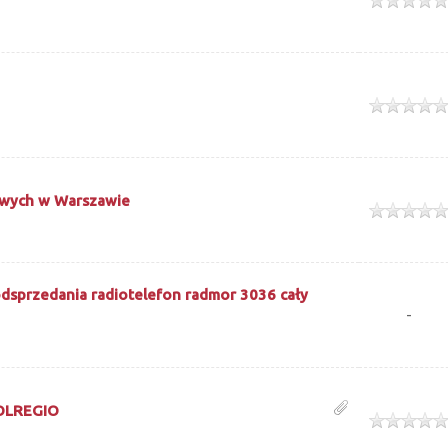
ek
jowych w Warszawie
ek
odsprzedania radiotelefon radmor 3036 cały
-
POLREGIO
ek