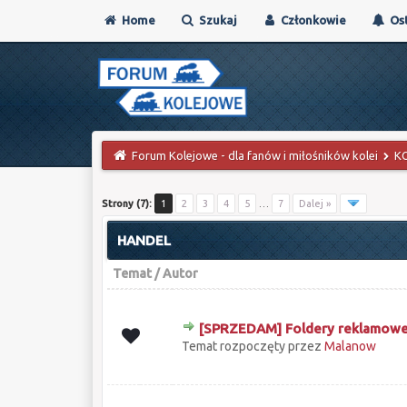
Home
Szukaj
Członkowie
Ost
Forum Kolejowe - dla fanów i miłośników kolei
K
Strony (7):
1
2
3
4
5
…
7
Dalej »
HANDEL
Temat
/
Autor
[SPRZEDAM] Foldery reklamow
0 głosów - średnia ocena: 0 na 5 gwiazd
1
2
3
4
5
Temat rozpoczęty przez
Malanow