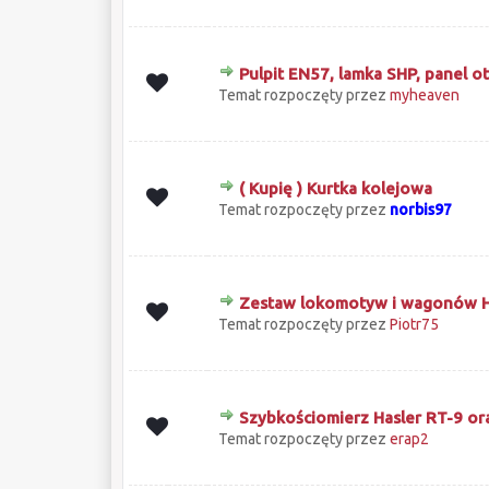
Pulpit EN57, lamka SHP, panel o
0 głosów - średnia ocena: 0 na 5 gwiazd
1
2
3
4
5
Temat rozpoczęty przez
myheaven
( Kupię ) Kurtka kolejowa
0 głosów - średnia ocena: 0 na 5 gwiazd
1
2
3
4
5
Temat rozpoczęty przez
norbis97
Zestaw lokomotyw i wagonów 
0 głosów - średnia ocena: 0 na 5 gwiazd
1
2
3
4
5
Temat rozpoczęty przez
Piotr75
Szybkościomierz Hasler RT-9 or
0 głosów - średnia ocena: 0 na 5 gwiazd
1
2
3
4
5
Temat rozpoczęty przez
erap2