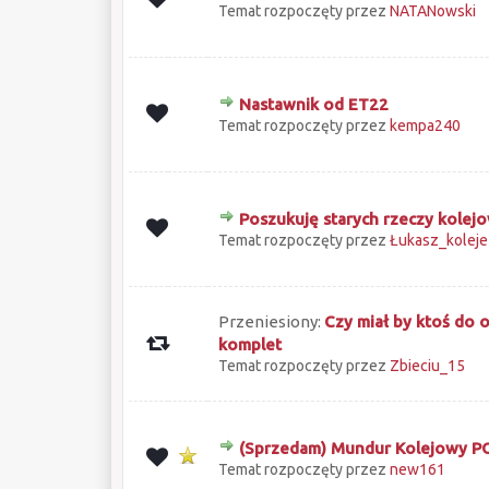
Temat rozpoczęty przez
NATANowski
Nastawnik od ET22
0 głosów - średnia ocena: 0 na 5 gwiazd
1
2
3
4
5
Temat rozpoczęty przez
kempa240
Poszukuję starych rzeczy kole
0 głosów - średnia ocena: 0 na 5 gwiazd
1
2
3
4
5
Temat rozpoczęty przez
Łukasz_koleje
Przeniesiony:
Czy miał by ktoś do 
komplet
Temat rozpoczęty przez
Zbieciu_15
(Sprzedam) Mundur Kolejowy 
0 głosów - średnia ocena: 0 na 5 gwiazd
1
2
3
4
5
Temat rozpoczęty przez
new161