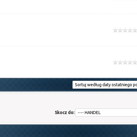
ek
ek
Skocz do: