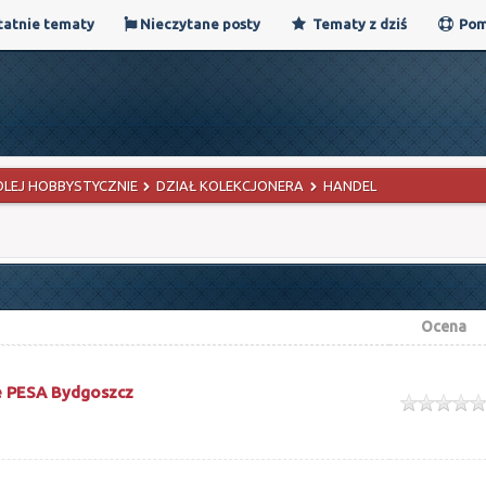
atnie tematy
Nieczytane posty
Tematy z dziś
Pom
OLEJ HOBBYSTYCZNIE
DZIAŁ KOLEKCJONERA
HANDEL
Ocena
e PESA Bydgoszcz
ek