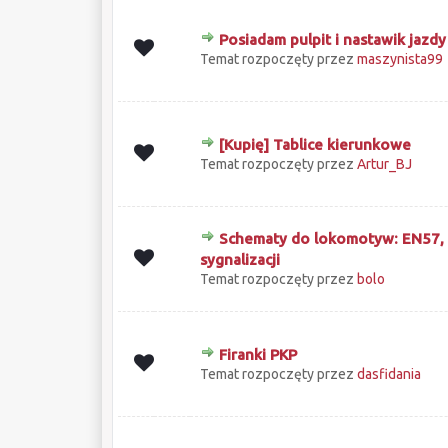
Posiadam pulpit i nastawik jazd
0 głosów - średnia ocena: 0 na 5 gwiazd
1
2
3
4
5
Temat rozpoczęty przez
maszynista99
[Kupię] Tablice kierunkowe
0 głosów - średnia ocena: 0 na 5 gwiazd
1
2
3
4
5
Temat rozpoczęty przez
Artur_BJ
Schematy do lokomotyw: EN57, E
0 głosów - średnia ocena: 0 na 5 gwiazd
1
2
3
4
5
sygnalizacji
Temat rozpoczęty przez
bolo
Firanki PKP
0 głosów - średnia ocena: 0 na 5 gwiazd
1
2
3
4
5
Temat rozpoczęty przez
dasfidania