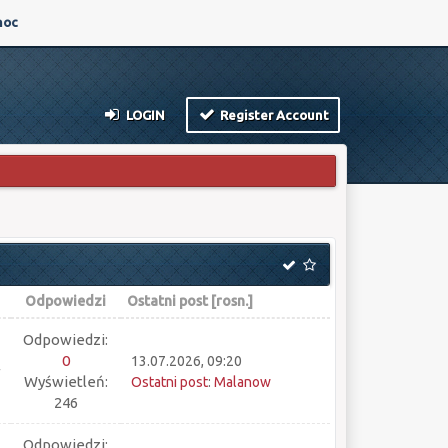
oc
LOGIN
Register Account
Odpowiedzi
Ostatni post
[
rosn.
]
Odpowiedzi:
0
13.07.2026, 09:20
Wyświetleń:
Ostatni post
:
Malanow
246
Odpowiedzi: