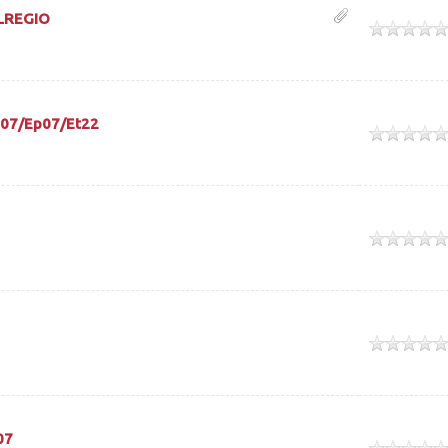
OLREGIO
ek
u07/Ep07/Et22
ek
ek
ek
07
ek