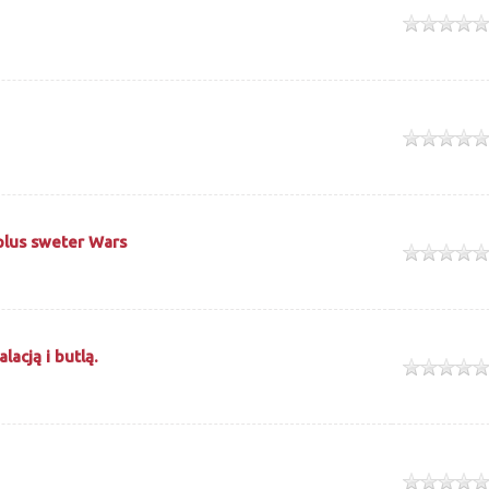
ek
ek
plus sweter Wars
ek
acją i butlą.
ek
ek