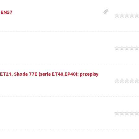
y EN57
ek
ek
T21, Skoda 77E (seria ET40,EP40); przepisy
ek
ek