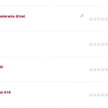
twierania drzwi
ek
ek
H0
ek
az A16
ek