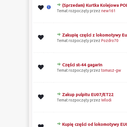
(Sprzedam) Kurtka Kolejowa P
0 głosów - średnia ocena: 0 na 5 gwiazd
1
2
3
4
5
Temat rozpoczęty przez
new161
Zakupię części z lokomotywy E
0 głosów - średnia ocena: 0 na 5 gwiazd
1
2
3
4
5
Temat rozpoczęty przez
Pozdro70
Części st-44 gagarin
0 głosów - średnia ocena: 0 na 5 gwiazd
1
2
3
4
5
Temat rozpoczęty przez
tomasz-gw
Zakup pulpitu EU07/ET22
0 głosów - średnia ocena: 0 na 5 gwiazd
1
2
3
4
5
Temat rozpoczęty przez
Wlodi
Kupię części od lokomotywy EU
0 głosów - średnia ocena: 0 na 5 gwiazd
1
2
3
4
5