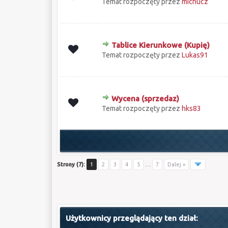
Temat rozpoczęty przez
michucz
Tablice Kierunkowe (Kupię)
0 głosów - średnia ocena: 0 na 5 gwiazd
1
2
3
4
5
Temat rozpoczęty przez
Lukas91
Wycena (sprzedaz)
0 głosów - średnia ocena: 0 na 5 gwiazd
1
2
3
4
5
Temat rozpoczęty przez
hks83
Strony (7):
1
2
3
4
5
…
7
Dalej »
Użytkownicy przeglądający ten dział: