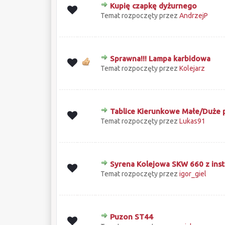
Kupię czapkę dyżurnego
0 głosów - średnia ocena: 0 na 5 gwiazd
1
2
3
4
5
Temat rozpoczęty przez
AndrzejP
Sprawna!!! Lampa karbidowa
0 głosów - średnia ocena: 0 na 5 gwiazd
1
2
3
4
5
Temat rozpoczęty przez
Kolejarz
Tablice Kierunkowe Małe/Duże 
0 głosów - średnia ocena: 0 na 5 gwiazd
1
2
3
4
5
Temat rozpoczęty przez
Lukas91
Syrena Kolejowa SKW 660 z instal
0 głosów - średnia ocena: 0 na 5 gwiazd
1
2
3
4
5
Temat rozpoczęty przez
igor_giel
Puzon ST44
0 głosów - średnia ocena: 0 na 5 gwiazd
1
2
3
4
5